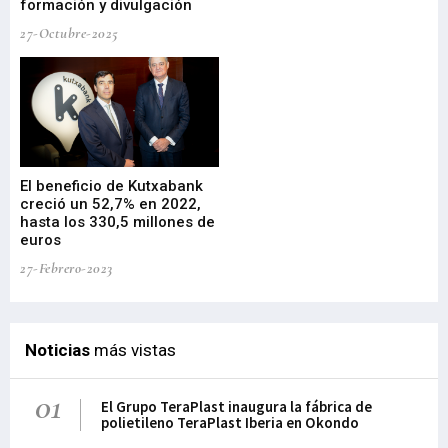
formación y divulgación
ek
27-Octubre-2025
09-
El beneficio de Kutxabank
El
creció un 52,7% en 2022,
fo
hasta los 330,5 millones de
Sa
euros
pr
27-Febrero-2023
09-
Noticias
más vistas
01
El Grupo TeraPlast inaugura la fábrica de
polietileno TeraPlast Iberia en Okondo