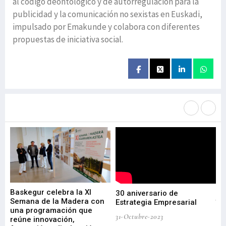
al código deontológico y de autorregulación para la
publicidad y la comunicación no sexistas en Euskadi,
impulsado por Emakunde y colabora con diferentes
propuestas de iniciativa social.
Más noticias de
Portada / Azalera
Baskegur celebra la XI
Ur
30 aniversario de
I
Semana de la Madera con
te
Estrategia Empresarial
una programación que
ha
31-Octubre-2023
reúne innovación,
bu