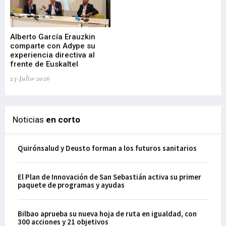
Alberto García Erauzkin
comparte con Adype su
BI
experiencia directiva al
pr
frente de Euskaltel
en
23-Julio-2026
21-
Noticias
en corto
Quirónsalud y Deusto forman a los futuros sanitarios
El Plan de Innovación de San Sebastián activa su primer
paquete de programas y ayudas
Bilbao aprueba su nueva hoja de ruta en igualdad, con
300 acciones y 21 objetivos