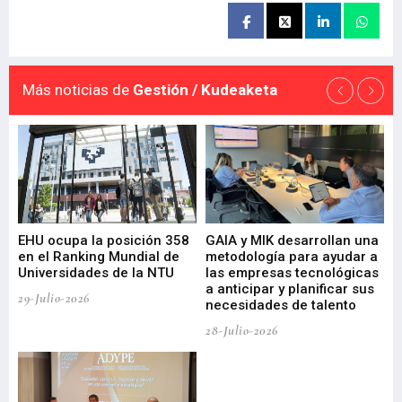
Más noticias de
Gestión / Kudeaketa
EHU ocupa la posición 358
GAIA y MIK desarrollan una
De
en el Ranking Mundial de
metodología para ayudar a
Fu
a
Universidades de la NTU
las empresas tecnológicas
nu
a anticipar y planificar sus
ac
29-Julio-2026
necesidades de talento
cr
de
28-Julio-2026
22-