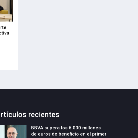
rte
DeepTek Gipuzkoa Fundazioa
Euskadi refuerza
ctiva
presenta un nuevo programa para
alianza empresari
acelerar la creación y el crecimiento
21-Julio-2026
de empresas deeptech
22-Julio-2026
rtículos recientes
BBVA supera los 6.000 millones
de euros de beneficio en el primer