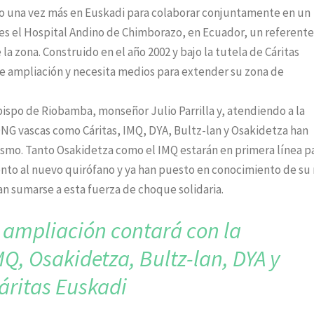
ano una vez más en Euskadi para colaborar conjuntamente en un
o es el Hospital Andino de Chimborazo, en Ecuador, un referent
a zona. Construido en el año 2002 y bajo la tutela de Cáritas
de ampliación y necesita medios para extender su zona de
bispo de Riobamba, monseñor Julio Parrilla y, atendiendo a la
ONG vascas como Cáritas, IMQ, DYA, Bultz-lan y Osakidetza han
ismo. Tanto Osakidetza como el IMQ estarán en primera línea p
ento al nuevo quirófano y ya han puesto en conocimiento de su
an sumarse a esta fuerza de choque solidaria.
e ampliación contará con
la
MQ, Osakidetza,
Bultz-lan, DYA y
áritas Euskadi