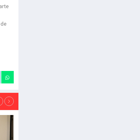
arte
 de