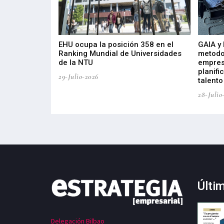
de 400 proyectos
EHU ocupa la posición 358 en el
GAIA y
sus diez años de
Ranking Mundial de Universidades
metodo
de la NTU
empres
planifi
29-Julio-2026
talento
28-Julio
Últi
Delegación Bilbao