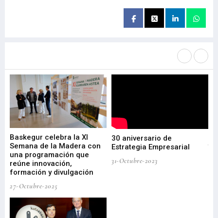
Más noticias de
Portada / Azalera
Baskegur celebra la XI
Ur
30 aniversario de
I
Semana de la Madera con
te
Estrategia Empresarial
una programación que
ha
31-Octubre-2023
reúne innovación,
bu
formación y divulgación
ek
27-Octubre-2025
09-