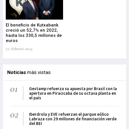
El beneficio de Kutxabank
El
creció un 52,7% en 2022,
fo
hasta los 330,5 millones de
Sa
euros
pr
27-Febrero-2023
09-
Noticias
más vistas
01
Gestamp refuerza su apuesta por Brasil con la
apertura en Piracicaba de su octava planta en
el país
02
Iberdrola y EVE refuerzan el parque eólico
Labraza con 29 millones de financiación verde
del BEI