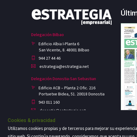
Últi
Delegación Bilbao
Edificio Albia I-Planta 6
San Vicente, 8. 48001 Bilbao
944 27 44 46
estrategia@estrategia.net
Delegación Donostia-San Sebastian
Edificio ACB – Planta 2 Ofic. 216
Portuetxe Bidea, 51. 20018 Donostia
943 011 160
donostia@estrategia.net
Cookies & privacidad
Utilizamos cookies propias y de terceros para mejorar su experienci
sitio web. Si continúa navegando, consideramos que acepta su uso