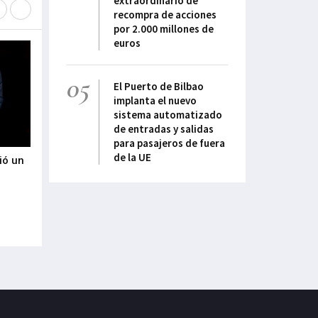
extraordinario de
recompra de acciones
por 2.000 millones de
euros
05
El Puerto de Bilbao
implanta el nuevo
sistema automatizado
de entradas y salidas
para pasajeros de fuera
de la UE
ió un
Urdaibaik industria, teknologia eta
Salto Systems rec
5
balio erantsi handiko jardueren
de octubre el II 
bidez bultzatuko du bere garapen
Arizmendiarrieta 
ekonomiko aurreratua
29-Septiembre-2022
09-Octubre-2022