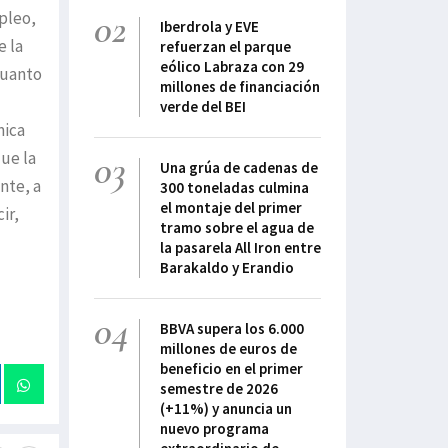
02
mpleo,
Iberdrola y EVE
e la
refuerzan el parque
eólico Labraza con 29
cuanto
millones de financiación
verde del BEI
mica
03
que la
Una grúa de cadenas de
nte, a
300 toneladas culmina
el montaje del primer
ir,
tramo sobre el agua de
la pasarela All Iron entre
Barakaldo y Erandio
04
BBVA supera los 6.000
millones de euros de
beneficio en el primer
semestre de 2026
(+11%) y anuncia un
nuevo programa