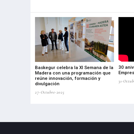
Más noticias de
Portada / Azalera
30 aniv
ta por
Baskegur celebra la XI Semana de la
Empres
tria de Salud
Madera con una programación que
roducción e
reúne innovación, formación y
31-Octub
divulgación
27-Octubre-2025