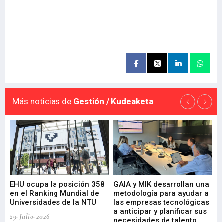
Más noticias de
Gestión / Kudeaketa
EHU ocupa la posición 358
GAIA y MIK desarrollan una
De
en el Ranking Mundial de
metodología para ayudar a
Fu
a
Universidades de la NTU
las empresas tecnológicas
nu
a anticipar y planificar sus
ac
29-Julio-2026
necesidades de talento
cr