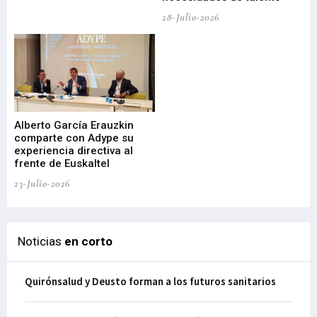
de
28-Julio-2026
22-
Alberto García Erauzkin
comparte con Adype su
BI
experiencia directiva al
pr
frente de Euskaltel
en
23-Julio-2026
21-
Noticias
en corto
Quirónsalud y Deusto forman a los futuros sanitarios