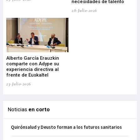
necesidades de talento
cr
de
28-Julio-2026
22-
Alberto García Erauzkin
comparte con Adype su
BI
experiencia directiva al
pr
frente de Euskaltel
en
23-Julio-2026
21-
Noticias
en corto
Quirónsalud y Deusto forman a los futuros sanitarios