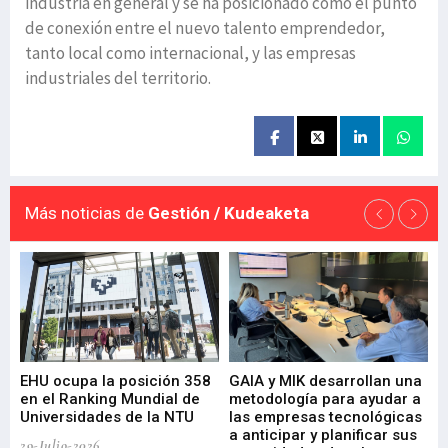
industria en general y se ha posicionado como el punto
de conexión entre el nuevo talento emprendedor,
tanto local como internacional, y las empresas
industriales del territorio.
Más noticias de
Gestión / Kudeaketa
EHU ocupa la posición 358
GAIA y MIK desarrollan una
De
en el Ranking Mundial de
metodología para ayudar a
Fu
a
Universidades de la NTU
las empresas tecnológicas
nu
a anticipar y planificar sus
ac
29-Julio-2026