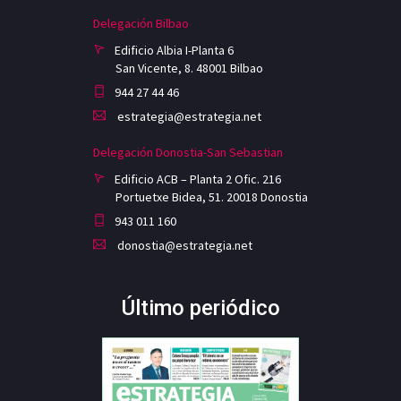
Delegación Bilbao
Edificio Albia I-Planta 6
San Vicente, 8. 48001 Bilbao
944 27 44 46
estrategia@estrategia.net
Delegación Donostia-San Sebastian
Edificio ACB – Planta 2 Ofic. 216
Portuetxe Bidea, 51. 20018 Donostia
943 011 160
donostia@estrategia.net
Último periódico