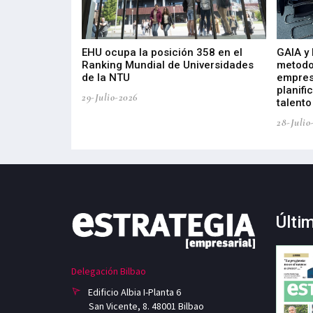
de 400 proyectos
EHU ocupa la posición 358 en el
GAIA y
sus diez años de
Ranking Mundial de Universidades
metodo
de la NTU
empres
planifi
29-Julio-2026
talento
28-Julio
Últi
Delegación Bilbao
Edificio Albia I-Planta 6
San Vicente, 8. 48001 Bilbao