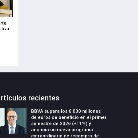
rte
DeepTek Gipuzkoa Fundazioa
Euskadi refuerza
ctiva
presenta un nuevo programa para
alianza empresari
acelerar la creación y el crecimiento
21-Julio-2026
de empresas deeptech
22-Julio-2026
rtículos recientes
BBVA supera los 6.000 millones
de euros de beneficio en el primer
semestre de 2026 (+11%) y
anuncia un nuevo programa
extraordinario de recompra de