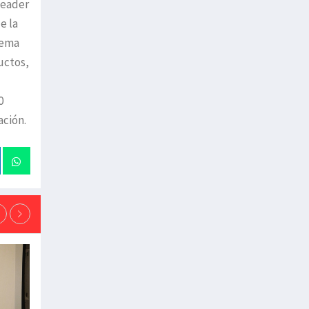
Leader
e la
tema
uctos,
0
ación.