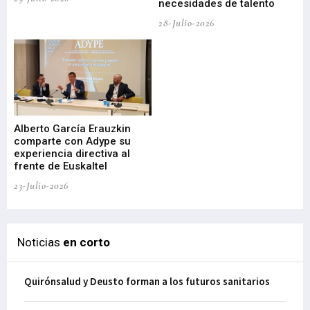
necesidades de talento
cr
de
28-Julio-2026
22-
Alberto García Erauzkin
comparte con Adype su
BI
experiencia directiva al
pr
frente de Euskaltel
en
23-Julio-2026
21-
Noticias
en corto
Quirónsalud y Deusto forman a los futuros sanitarios