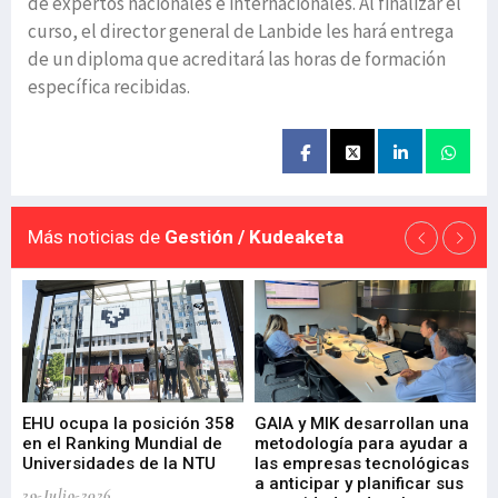
de expertos nacionales e internacionales. Al finalizar el
curso, el director general de Lanbide les hará entrega
de un diploma que acreditará las horas de formación
específica recibidas.
Más noticias de
Gestión / Kudeaketa
EHU ocupa la posición 358
GAIA y MIK desarrollan una
De
en el Ranking Mundial de
metodología para ayudar a
Fu
a
Universidades de la NTU
las empresas tecnológicas
nu
a anticipar y planificar sus
ac
29-Julio-2026