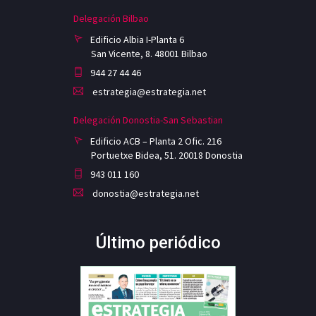
Delegación Bilbao
Edificio Albia I-Planta 6
San Vicente, 8. 48001 Bilbao
944 27 44 46
estrategia@estrategia.net
Delegación Donostia-San Sebastian
Edificio ACB – Planta 2 Ofic. 216
Portuetxe Bidea, 51. 20018 Donostia
943 011 160
donostia@estrategia.net
Último periódico