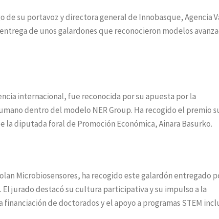
argo de su portavoz y directora general de Innobasque, Agencia 
 la entrega de unos galardones que reconocieron modelos avanz
ncia internacional, fue reconocida por su apuesta por la
o humano dentro del modelo NER Group. Ha recogido el premio s
de la diputada foral de Promoción Económica, Ainara Basurko.
Biolan Microbiosensores, ha recogido este galardón entregado po
 El jurado destacó su cultura participativa y su impulso a la
la financiación de doctorados y el apoyo a programas STEM incl