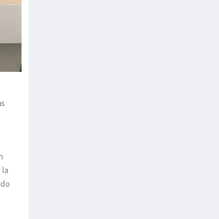
as
n
 la
ido