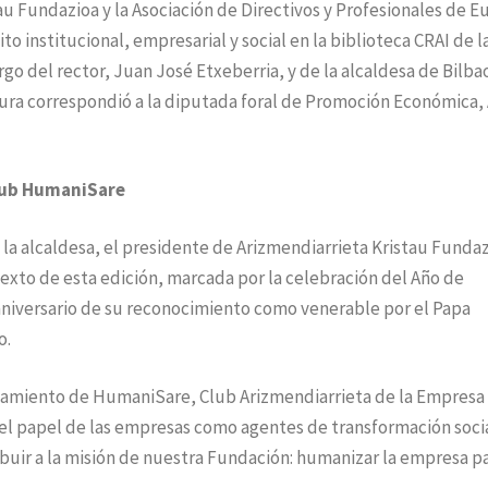
au Fundazioa y la Asociación de Directivos y Profesionales de E
o institucional, empresarial y social en la biblioteca CRAI de l
rgo del rector, Juan José Etxeberria, y de la alcaldesa de Bilba
sura correspondió a la diputada foral de Promoción Económica, 
Club HumaniSare
e la alcaldesa, el presidente de Arizmendiarrieta Kristau Fundaz
exto de esta edición, marcada por la celebración del Año de
niversario de su reconocimiento como venerable por el Papa
o.
nzamiento de HumaniSare, Club Arizmendiarrieta de la Empresa
r el papel de las empresas como agentes de transformación socia
buir a la misión de nuestra Fundación: humanizar la empresa p