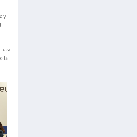
o y
l
a base
o la