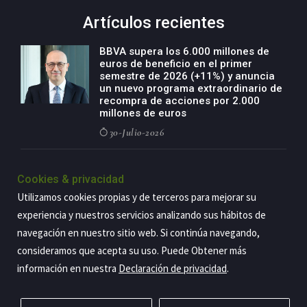
Artículos recientes
BBVA supera los 6.000 millones de
euros de beneficio en el primer
semestre de 2026 (+11%) y anuncia
un nuevo programa extraordinario de
recompra de acciones por 2.000
millones de euros
30-Julio-2026
BBVA acelera el crecimiento de su
negocio agro con un modelo global
Cookies & privacidad
de especialización presente en siete
Utilizamos cookies propias y de terceros para mejorar su
países
experiencia y nuestros servicios analizando sus hábitos de
29-Julio-2026
navegación en nuestro sitio web. Si continúa navegando,
consideramos que acepta su uso. Puede Obtener más
información en nuestra
Declaración de privacidad
.
Copyright@2026 Estrategia Empresarial