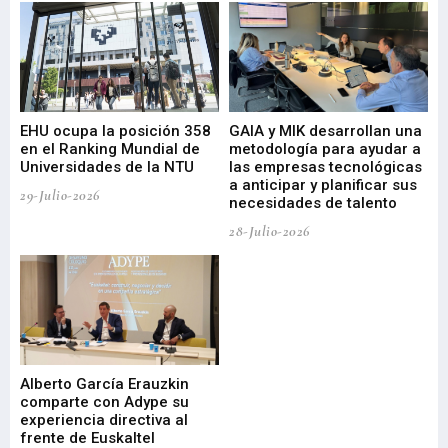
EHU ocupa la posición 358
GAIA y MIK desarrollan una
De
en el Ranking Mundial de
metodología para ayudar a
Fu
a
Universidades de la NTU
las empresas tecnológicas
nu
a anticipar y planificar sus
ac
29-Julio-2026
necesidades de talento
cr
de
28-Julio-2026
22-
Alberto García Erauzkin
comparte con Adype su
BI
experiencia directiva al
pr
frente de Euskaltel
en