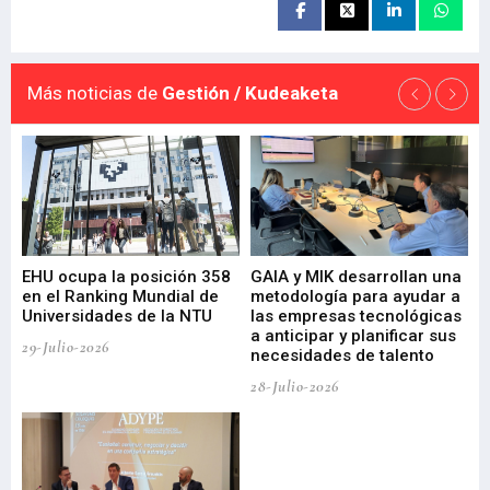
Más noticias de
Gestión / Kudeaketa
EHU ocupa la posición 358
GAIA y MIK desarrollan una
De
en el Ranking Mundial de
metodología para ayudar a
Fu
a
Universidades de la NTU
las empresas tecnológicas
nu
a anticipar y planificar sus
ac
29-Julio-2026
necesidades de talento
cr
de
28-Julio-2026
22-