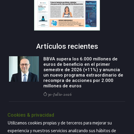
Artículos recientes
BBVA supera los 6.000 millones de
euros de beneficio en el primer
semestre de 2026 (+11%) y anuncia
un nuevo programa extraordinario de
recompra de acciones por 2.000
millones de euros
30-Julio-2026
BBVA acelera el crecimiento de su
negocio agro con un modelo global
Cookies & privacidad
de especialización presente en siete
Utilizamos cookies propias y de terceros para mejorar su
países
experiencia y nuestros servicios analizando sus hábitos de
29-Julio-2026