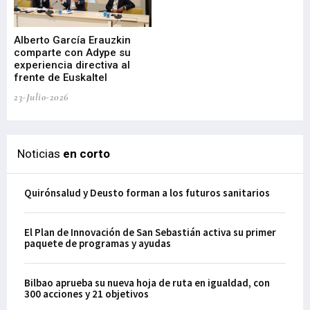
Alberto García Erauzkin
comparte con Adype su
BI
experiencia directiva al
pr
frente de Euskaltel
en
23-Julio-2026
21-
Noticias
en corto
Quirónsalud y Deusto forman a los futuros sanitarios
El Plan de Innovación de San Sebastián activa su primer
paquete de programas y ayudas
Bilbao aprueba su nueva hoja de ruta en igualdad, con
300 acciones y 21 objetivos