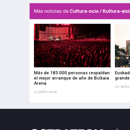
Más noticias de
Cultura-ocio / Kultura-aisi
las muestras de
Más de 183.000 personas respaldan
Euskadi
el mejor arranque de año de Bizkaia
grandes
Arena
20-Julio
23-Julio-2026