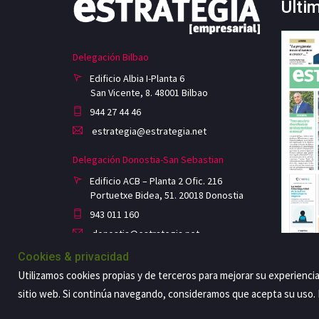
Últi
Delegación Bilbao
Edificio Albia I-Planta 6
San Vicente, 8. 48001 Bilbao
944 27 44 46
estrategia@estrategia.net
Delegación Donostia-San Sebastian
Edificio ACB – Planta 2 Ofic. 216
Portuetxe Bidea, 51. 20018 Donostia
943 011 160
donostia@estrategia.net
Cookies & privacidad
Utilizamos cookies propias y de terceros para mejorar su experienci
sitio web. Si continúa navegando, consideramos que acepta su uso
Copyright@2026 Estrategia Empresarial