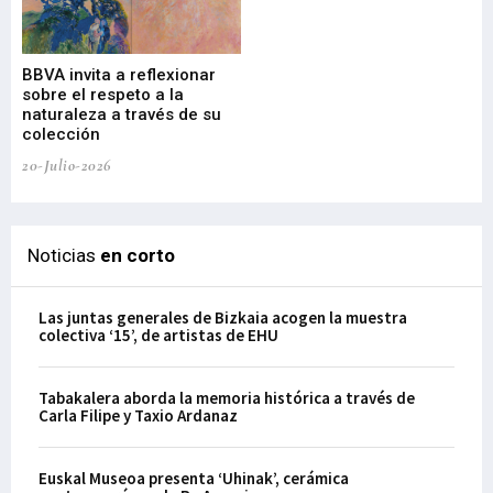
Gu
BBVA invita a reflexionar
mu
sobre el respeto a la
an
naturaleza a través de su
03-
colección
20-Julio-2026
Noticias
en corto
Las juntas generales de Bizkaia acogen la muestra
colectiva ‘15’, de artistas de EHU
Tabakalera aborda la memoria histórica a través de
Carla Filipe y Taxio Ardanaz
Euskal Museoa presenta ‘Uhinak’, cerámica