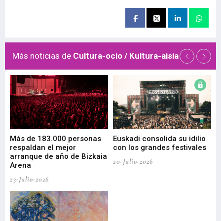
Más noticias de
Cultura-ocio / Kultura-aisia
 de
Más de 183.000 personas
Euskadi consolida su idilio
Te
respaldan el mejor
con los grandes festivales
co
arranque de año de Bizkaia
de
20-Julio-2026
Arena
20-
23-Julio-2026