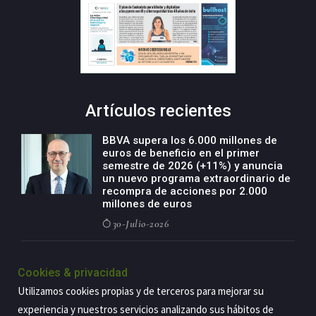
Artículos recientes
BBVA supera los 6.000 millones de
euros de beneficio en el primer
semestre de 2026 (+11%) y anuncia
un nuevo programa extraordinario de
recompra de acciones por 2.000
millones de euros
30-Julio-2026
BBVA acelera el crecimiento de su
negocio agro con un modelo global
Cookies & privacidad
de especialización presente en siete
Utilizamos cookies propias y de terceros para mejorar su
países
experiencia y nuestros servicios analizando sus hábitos de
29-Julio-2026