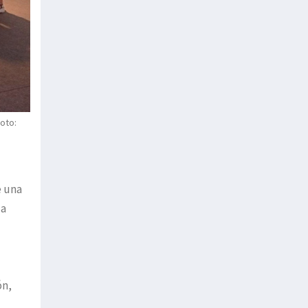
oto:
e una
la
ón,