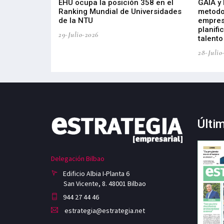
de 400 proyectos
EHU ocupa la posición 358 en el
GAIA y
sus diez años de
Ranking Mundial de Universidades
metodo
de la NTU
empres
planifi
29-Julio-2026
talento
28-Julio
Últi
Delegación Bilbao
Edificio Albia I-Planta 6
San Vicente, 8. 48001 Bilbao
944 27 44 46
estrategia@estrategia.net