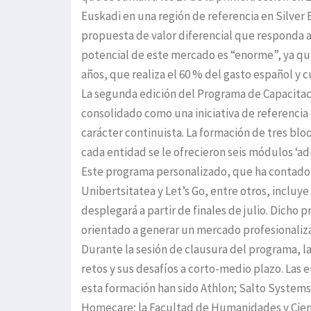
Euskadi en una región de referencia en Silver
propuesta de valor diferencial que responda a
potencial de este mercado es “enorme”, ya que
años, que realiza el 60 % del gasto español y c
La segunda edición del Programa de Capacita
consolidado como una iniciativa de referencia 
carácter continuista. La formación de tres bl
cada entidad se le ofrecieron seis módulos ‘a
Este programa personalizado, que ha contado 
Unibertsitatea y Let’s Go, entre otros, inclu
desplegará a partir de finales de julio. Dicho 
orientado a generar un mercado profesionalizad
Durante la sesión de clausura del programa, l
retos y sus desafíos a corto-medio plazo. Las
esta formación han sido Athlon; Salto Systems
Homecare; la Facultad de Humanidades y Cienc