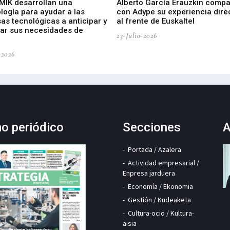
 MIK desarrollan una
Alberto García Erauzkin compa
logía para ayudar a las
con Adype su experiencia dire
as tecnológicas a anticipar y
al frente de Euskaltel
car sus necesidades de
23-Julio-2026
-2026
mo periódico
Secciones
A
Portada / Azalera
Actividad empresarial /
Enpresa jarduera
Economía / Ekonomia
Gestión / Kudeaketa
Cultura-ocio / Kultura-
aisia