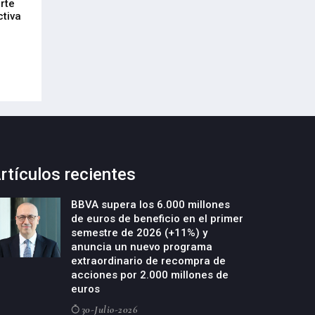
rte
DeepTek Gipuzkoa Fundazioa
Euskadi refuerza
ctiva
presenta un nuevo programa para
alianza empresari
acelerar la creación y el crecimiento
21-Julio-2026
de empresas deeptech
22-Julio-2026
rtículos recientes
BBVA supera los 6.000 millones
de euros de beneficio en el primer
semestre de 2026 (+11%) y
anuncia un nuevo programa
extraordinario de recompra de
acciones por 2.000 millones de
euros
30-Julio-2026