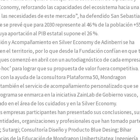
 Economy, reforzando las capacidades del ecosistema hacia una
 las necesidades de este mercado”, ha defendido San Sebastian
 se prevé que para 2030 represente al 46 % de la población +5
uya aportación al PIB estatal supone el 26 %.
ción y Acompañamiento en Silver Economy de Adinberri se ha
en el territorio, por lo que desde la Fundación confían en que
oques comenzó en abril con un autodiagnóstico de cada empresa
d-hoc’ para lograr que su propuesta de valor fuera competitiva.
con la ayuda de la consultora Plataforma 50, Mondragon
ye también el servicio de acompañamiento personalizado que se
programa se enmarca en la iniciativa ZainLab de Gobierno vasco,
o en el área de los cuidados y en la Silver Economy.
as empresas participantes han presentado sus conclusiones, su
 entidades, organizaciones y profesionales que han tomado part
; Sutargi; Consultoría Diseño y Producto Blue Desing; Bihar
ias de la Educación de Mondragon Unibertsitatea: Ingeniería