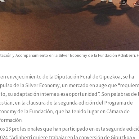
tación y Acompañamiento en la Silver Economy de la Fundación Adinberri. F
n en envejecimiento de la Diputación Foral de Gipuzkoa, se ha
mpulso de la Silver Economy, un mercado en auge que “requier
nto, su adaptación interna a esa oportunidad”. Son palabras de 
astian, en la clausura de la segunda edición del Programa de
conomy de la Fundación, que ha tenido lugar en Cámara de
formación.
los 13 profesionales que han participado en esta segunda edici
024. “Adinberri quiere trabajar en la conversión de Gipuzkoa y