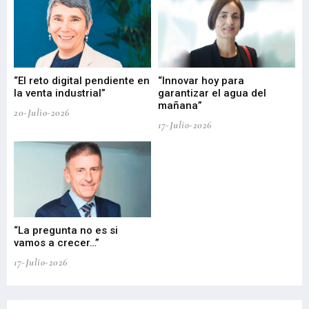
“El reto digital pendiente en
“Innovar hoy para
“L
o
la venta industrial”
garantizar el agua del
ob
mañana”
20-Julio-2026
17-
17-Julio-2026
“La pregunta no es si
“E
vamos a crecer…”
PP
17-Julio-2026
02-