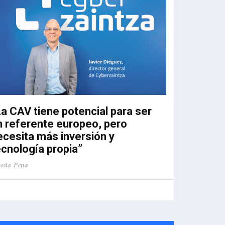
Hoy el talento ya no es solo cosa del
área de Personas. Es negocio. En
entornos como el nuestro, la
diferencia no la marca solo la
tecnología, sino lo rápido qu
La CAV tiene potencial para ser
n referente europeo, pero
ecesita más inversión y
ecnología propia”
goña Pena