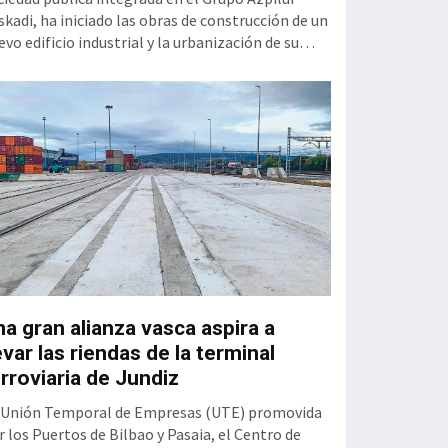
mejora de la carr
skadi, ha iniciado las obras de construcción de un
Zugaztieta-Oka. 
evo edificio industrial y la urbanización de su
pertenece a la Re
torno en la parcela Errotazar-Cycobask de Irún.
consta de 2,12 k
s trabajos, que cuentan con un presupuesto de
un presupuesto e
740.229,17 euros y un plazo de ejecución previsto
el objetivo es me
 20 meses, han sido adjudicados a la UTE
rotazar, f
Gobierno va
a gran alianza vasca aspira a
Álava y Ayu
evar las riendas de la terminal
Gasteiz acue
rroviaria de Jundiz
para constit
 Unión Temporal de Empresas (UTE) promovida
Transporte 
r los Puertos de Bilbao y Pasaia, el Centro de