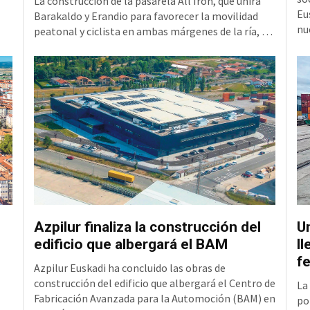
La construcción de la pasarela All Iron, que unirá
Eu
Barakaldo y Erandio para favorecer la movilidad
nu
peatonal y ciclista en ambas márgenes de la ría, ha
en
alcanzado un nuevo hito con la colocación del
Lo
primer tramo sobre el agua. Se trata de la pieza
so
4.
nueve, una estructura que tiene una longitud de 33
o
de
metros, una anchura de 8,3 metros y un peso
Er
aproximado de 71 toneladas, que ha sido instalada
en la mar
Azpilur finaliza la construcción del
Un
edificio que albergará el BAM
ll
fe
Azpilur Euskadi ha concluido las obras de
construcción del edificio que albergará el Centro de
La
Fabricación Avanzada para la Automoción (BAM) en
po