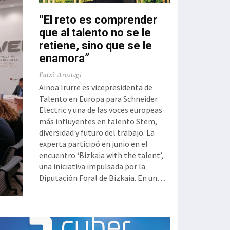
“El reto es comprender
que al talento no se le
retiene, sino que se le
enamora”
Patxi Arostegi
Ainoa Irurre es vicepresidenta de
Talento en Europa para Schneider
Electric y una de las voces europeas
más influyentes en talento Stem,
diversidad y futuro del trabajo. La
experta participó en junio en el
encuentro ‘Bizkaia with the talent’,
una iniciativa impulsada por la
Diputación Foral de Bizkaia. En un
ecosistema tecnológico cada vez
más competitivo como el actual,
¿cuáles son las principales
tendencias en la gestión del talento?