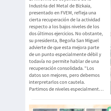
Industria del Metal de Bizkaia,
presentado en FVEM, refleja una
cierta recuperación de la actividad
respecto a los bajos niveles de los
dos últimos ejercicios. No obstante,
su presidenta, Begoña San Miguel
advierte de que esta mejora parte
de un punto especialmente débil y
todavía no permite hablar de una
recuperación consolidada. “Los
datos son mejores, pero debemos
interpretarlos con cautela.
Partimos de niveles especialmente
bajos y estamos ante una
corrección de mínimos, en ningún
caso ante una recuperación sólida”.