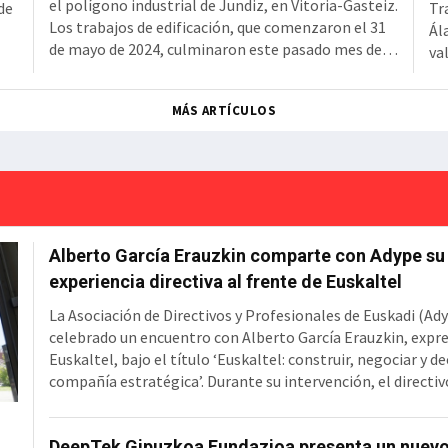
el polígono industrial de Jundiz, en Vitoria-Gasteiz.
de
Tr
Los trabajos de edificación, que comenzaron el 31
Ál
de mayo de 2024, culminaron este pasado mes de
va
junio tras una inversión de más de 18 millones de
z
fe
euros.Tal y como detalla la sociedad pública que
o
té
MÁS ARTÍCULOS
gestio
o
en
pe
Alberto García Erauzkin comparte con Adype su
experiencia directiva al frente de Euskaltel
La Asociación de Directivos y Profesionales de Euskadi (Ad
celebrado un encuentro con Alberto García Erauzkin, expr
Euskaltel, bajo el título ‘Euskaltel: construir, negociar y de
compañía estratégica’. Durante su intervención, el directi
la evolución de la operadora vasca desde su creación hasta
en MásMóvil, compartiendo las principales decisiones estr
DeepTek Gipuzkoa Fundazioa presenta un nuev
marcaron su trayectoria y las lecciones de liderazgo que e