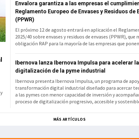
Envalora garantiza a las empresas el cumplimie
48 intervenciones respectivamente. Cada una de ellas se h
con la fi
Reglamento Europeo de Envases y Residuos de 
(PPWR)
El próximo 12 de agosto entrará en aplicación el Reglame
2025/40 sobre envases y residuos de envases (PPWR), que 
obligación RAP para la mayoría de las empresas que ponen
mercado, pero amplía la definición de productor de produc
incorporando a fabricantes, importadores y distribuidores
l
Ibernova lanza Ibernova Impulsa para acelerar la
transporte. Una responsabilidad que hasta ahora recaía, 
digitalización de la pyme industrial
casos, sobre sus clientes. A partir de esa fecha, estas emp
asumir la financiación
Ibernova presenta Ibernova Impulsa, un programa de apoy
transformación digital industrial diseñado para acercar te
 y
a las pymes con menor capacidad de inversión y acompañar
proceso de digitalización progresivo, accesible y sostenible
se articula sobre soluciones propias del Grupo Ibernova y
áreas clave como ERP, MES/MOM, SGA, GMAO, calidad y traz
MÁS ARTÍCULOS
digitalización documental y automatización de procesos. 
pyme industrial Ibern