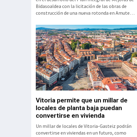
io se cerró con el
Bidasoaldea con la licitación de las obras de
 con sus
construcción de una nueva rotonda en Amute
o positivo se
(Hondarribia), que sustituirá el actual cruce
dos con convenios
semaforizado para mejorar la seguridad y
olectiva avanza y
eliminará las retenciones en este punto de acce
al municipio. El Consejo de Gobierno ha aprobad
el proyecto constructivo qu
amal de la
Vitoria permite que un millar de
 Zabalgana
locales de planta baja puedan
convertirse en vivienda
ón del tranvía a
 podrán poner en
Un millar de locales de Vitoria-Gasteiz podrán
nbide Sarea (ETS)
convertirse en viviendas en un futuro, como