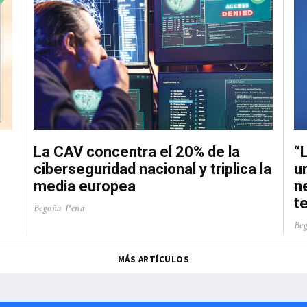
La CAV concentra el 20% de la
“
ciberseguridad nacional y triplica la
u
media europea
n
t
Begoña Pena
Be
MÁS ARTÍCULOS