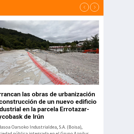
rrancan las obras de urbanización
El Plan Espe
 construcción de un nuevo edificio
pone en ma
dustrial en la parcela Errotazar-
presupuesto
ycobask de Irún
El Plan Especial 
marcha, una vez 
dasoa Oarsoko Industrialdea, S.A. (Boisa),
Diputación Foral 
ciedad pública integrada en el Grupo Azpilur