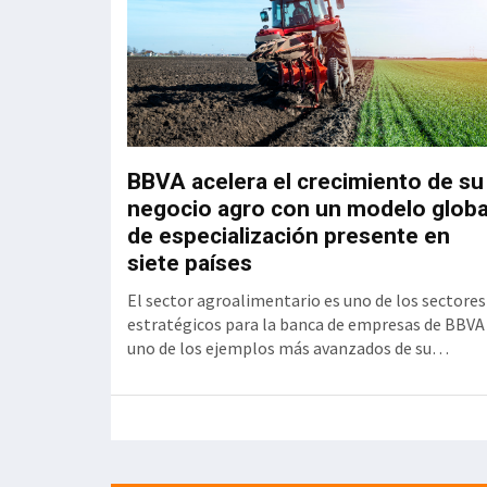
BBVA acelera el crecimiento de su
negocio agro con un modelo globa
de especialización presente en
siete países
El sector agroalimentario es uno de los sectores
estratégicos para la banca de empresas de BBVA
uno de los ejemplos más avanzados de su
estrategia de sectorización: "El agro es un claro
ejemplo de cómo la especialización sectorial
genera valor para nuestros clientes y para el
banco. Hemos converti