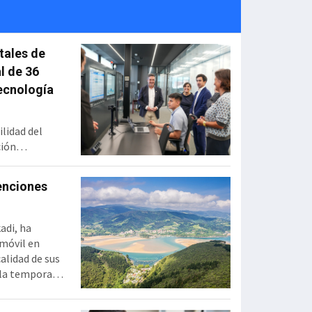
tales de
l de 36
ecnología
ilidad del
ción
 Zamudio,
euros con el
venciones
alización. En
ción en tiempo
ara conocer el
adi, ha
 móvil en
alidad de sus
e la temporada
os últimos
 y 4G con 38 y