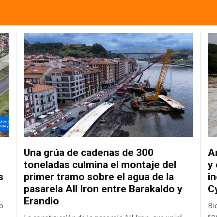
Una grúa de cadenas de 300
A
toneladas culmina el montaje del
y
s
primer tramo sobre el agua de la
in
pasarela All Iron entre Barakaldo y
C
Erandio
o
Bi
so