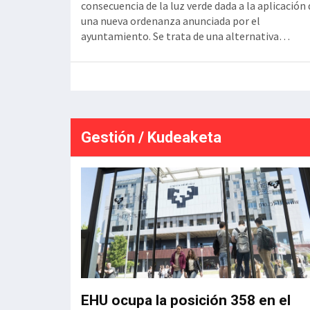
ase es de 21,1
consecuencia de la luz verde dada a la aplicación 
cución, tras la
una nueva ordenanza anunciada por el
ás de dos años
ayuntamiento. Se trata de una alternativa
 una longitud
habitacional cuya aprobación se contempla a raí
a doble de ancho
del Plan General de Ordenación Urbana aprobad
el 22 de diciembre de 2025. En busca de un model
de ciudad compacta, compleja y
Gestión / Kudeaketa
EHU ocupa la posición 358 en el