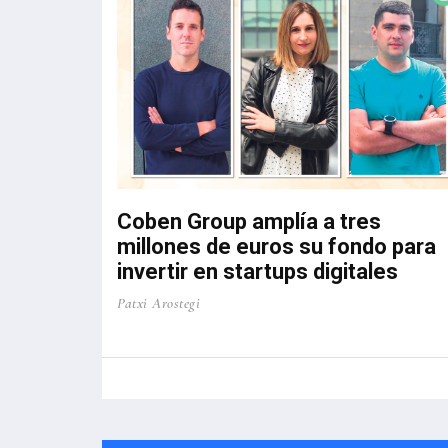
El informe recoge las respuestas de
207 empresas, que representan a
17.710 personas trabajadoras. Una
de las principales novedades es el
Índice de Coyuntura FVEM, que
pondera diez variables de ...
Coben Group amplía a tres
millones de euros su fondo para
invertir en startups digitales
Patxi Arostegi