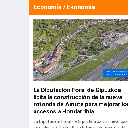
Economía / Ekonomia
stado del
La Diputación Foral de Gipuzkoa
adi
licita la construcción de la nueva
rotonda de Amute para mejorar lo
accesos a Hondarribia
 (CRL) refleja un
en el informe
La Diputación Foral de Gipuzkoa da un nuevo pas
 Laborales en la
en el desarrollo del Plan Integral de Mejoras de