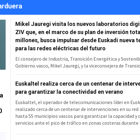
jarduera
Mikel Jauregi visita los nuevos laboratorios digi
ZIV que, en el marco de su plan de inversión tota
millones, busca impulsar desde Euskadi nueva t
para las redes eléctricas del futuro
El consejero de Industria, Transición Energética y Sostenib
Gobierno vasco, Mikel Jauregi, y la viceconsejera de Transi
Energética, Irantzu Allende, han visitado la sede de ZIV en
e
donde han conocido el plan de inversión de 36 millones de 
Euskaltel realiza cerca de un centenar de inter
que la compañía refuerza sus capacidades de I+D e industri
para garantizar la conectividad en verano
el laboratorio de subestaciones han asistido a una simula
a
real del funcionamiento de la red eléctrica, prueba clave p
Euskaltel, el operador de telecomunicaciones líder en Eusk
papel qu
realizado cerca de un centenar de intervenciones en su red
0
hasta 55 municipios vascos para garantizar la capacidad y c
servicios ante el pico de tráfico en zonas costeras durant
estival ante el fuerte incremento de población. Durante l
meses, Euskaltel ha incrementado la capacidad de la red 5G