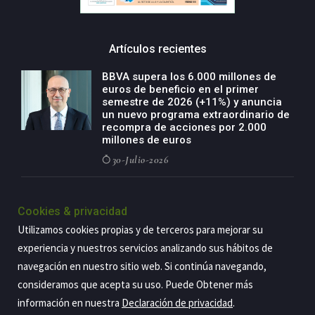
Artículos recientes
BBVA supera los 6.000 millones de
euros de beneficio en el primer
semestre de 2026 (+11%) y anuncia
un nuevo programa extraordinario de
recompra de acciones por 2.000
millones de euros
30-Julio-2026
BBVA acelera el crecimiento de su
negocio agro con un modelo global
Cookies & privacidad
de especialización presente en siete
Utilizamos cookies propias y de terceros para mejorar su
países
experiencia y nuestros servicios analizando sus hábitos de
29-Julio-2026
navegación en nuestro sitio web. Si continúa navegando,
consideramos que acepta su uso. Puede Obtener más
información en nuestra
Declaración de privacidad
.
Copyright@2026 Estrategia Empresarial