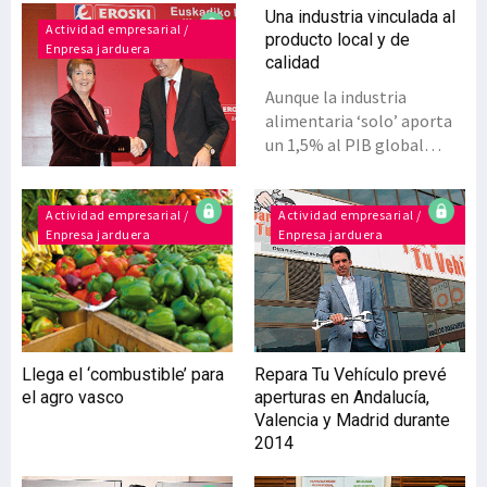
Una industria vinculada al
Actividad empresarial /
producto local y de
Enpresa jarduera
calidad
Aunque la industria
alimentaria ‘solo’ aporta
un 1,5% al PIB global
vasco, su valor es vital
como dinamizadora del
sector primario. Además,
Actividad empresarial /
Actividad empresarial /
Enpresa jarduera
Enpresa jarduera
el sector productor, junto
con el transformador, la
distribución y la
restauración, desempeñan
un papel fundamental de
apoyo a la agricultura y al
Llega el ‘combustible’ para
Repara Tu Vehículo prevé
consumo del producto
el agro vasco
aperturas en Andalucía,
local. Por esta razón, los
Valencia y Madrid durante
planes estratégicos
2014
apuestan por una industria
alimentaria fuerte,