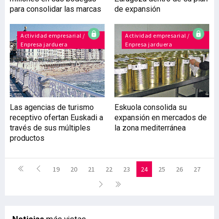
para consolidar las marcas
de expansión
Actividad empresarial /
Actividad empresarial /
Enpresa jarduera
Enpresa jarduera
Las agencias de turismo
Eskuola consolida su
receptivo ofertan Euskadi a
expansión en mercados de
través de sus múltiples
la zona mediterránea
productos
19
20
21
22
23
24
25
26
27