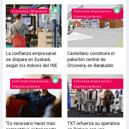
preveía para el tejido
empresarial de Bizkaia y
Economía / Ekonomia
Actividad empresarial /
Enpresa jarduera
Gipuzkoa. Así se desprende
de las encuestas de
coyuntura de Cebek y
Adegi, presentadas
recientemente por su
máximos dirigentes. Según
La confianza empresarial
Castellano construirá el
explicaron Carolina Pérez
se dispara en Euskadi,
pabellón central de
Toledo, presidenta de
según los índices del INE
Orconera, en Barakaldo
Cebek, y Francisco
Azpiazu, secretario
general de esta
Actividad empresarial /
Actividad empresarial /
Enpresa jarduera
Enpresa jarduera
organización, el contr
“Es necesario hacer más
TXT refuerza su operativa