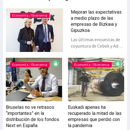
Mejoran las expectativas
Economía / Ekonomia
a medio plazo de las
empresas de Bizkaia y
Gipuzkoa
Las últimas encuestas de
coyuntura de Cebek y Adegi
muestran un aumento de
la confianza entre las
empresas, aunque
Economía / Ekonomia
Economía / Ekonomia
persisten las
incertidumbres y las
preocupaciones; entre
ellas, el descenso de la
rentabilidad, los elevados
costes laborales y el
Bruselas no ve retrasos
Euskadi apenas ha
absentismo laboral. En
“importantes” en la
recuperado la mitad de las
términos generales, y aun
distribución de los fondos
empresas que perdió con
no siendo bueno, 2022 no
Next en España
la pandemia
fue tan malo como se