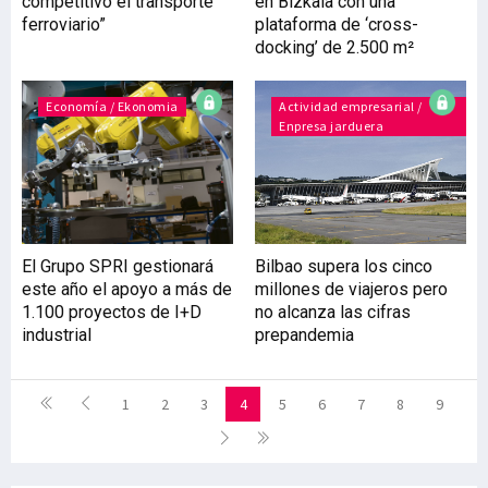
competitivo el transporte
en Bizkaia con una
ferroviario”
plataforma de ‘cross-
docking’ de 2.500 m²
Economía / Ekonomia
Actividad empresarial /
Enpresa jarduera
El Grupo SPRI gestionará
Bilbao supera los cinco
este año el apoyo a más de
millones de viajeros pero
1.100 proyectos de I+D
no alcanza las cifras
industrial
prepandemia
1
2
3
4
5
6
7
8
9