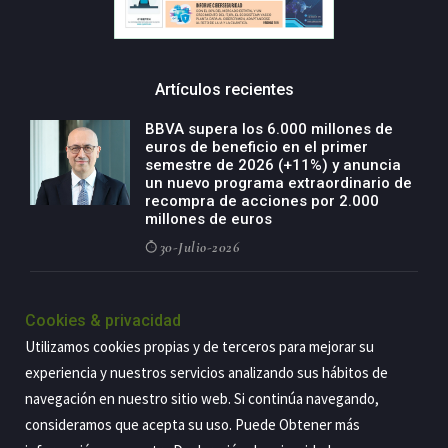
Artículos recientes
BBVA supera los 6.000 millones de
euros de beneficio en el primer
semestre de 2026 (+11%) y anuncia
un nuevo programa extraordinario de
recompra de acciones por 2.000
millones de euros
30-Julio-2026
BBVA acelera el crecimiento de su
negocio agro con un modelo global
Cookies & privacidad
de especialización presente en siete
Utilizamos cookies propias y de terceros para mejorar su
países
experiencia y nuestros servicios analizando sus hábitos de
29-Julio-2026
navegación en nuestro sitio web. Si continúa navegando,
consideramos que acepta su uso. Puede Obtener más