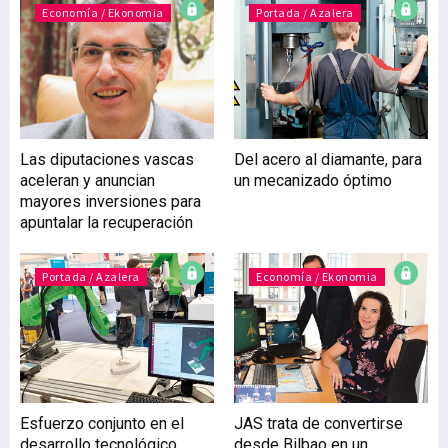
euros para facilitar la
Economía / Ekonomia
Portada / Azalera
atracción de proyectos
empresariales de alto
valor.Crecer
ordenadamente, a través
del fortalecimiento de
unos ecosistemas más
Las diputaciones vascas
Del acero al diamante, para
sostenibles y eficientes;
aceleran y anuncian
un mecanizado óptimo
contribuir activamente al
mayores inversiones para
crecimiento tecnológico
apuntalar la recuperación
empresarial y social de
Euskadi –y de las empresas
y personas instaladas
Portada / Azalera
Economía / Ekonomia
Esfuerzo conjunto en el
JAS trata de convertirse
desarrollo tecnológico
desde Bilbao en un