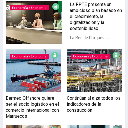
La RPTE presenta un
Economía / Ekonomia
ambicioso plan basado en
el crecimiento, la
digitalización y la
sostenibilidad
La Red de Parques
Tecnológicos de Euskadi
(RPTE) ha presentado su
Plan Estratégico 2021-
Economía / Ekonomia
Economía / Ekonomia
2024, que se apoya en el
crecimiento, la
contribución a los ODS, la
digitalización, la
sostenibilidad y la imagen.
La Red prevé en estos
Bermeo Offshore quiere
Continúan al alza todos los
cuatro años expandirse en
ser el socio logístico en el
indicadores de la
un millón de metros
comercio internacional con
construcción
cuadrados, construir cinco
Marruecos
nuevos edificios e invertir
más de 126 millones de