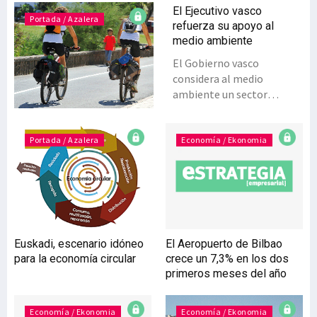
El Ejecutivo vasco
Portada / Azalera
refuerza su apoyo al
medio ambiente
El Gobierno vasco
considera al medio
ambiente un sector
económico emergente,
“que debemos convertir en
una fuente de
Portada / Azalera
Economía / Ekonomia
oportunidades para la
creación de nuevas
empresas y generación de
nuevos empleos”, según el
consejero de Medio
Ambiente, Planificación
Euskadi, escenario idóneo
El Aeropuerto de Bilbao
Territorial y Vivienda, Iñaki
para la economía circular
crece un 7,3% en los dos
Arriola. Por eso destina
primeros meses del año
importantes recursos a
este fin. El Plan
Estratégico de
Economía / Ekonomia
Economía / Ekonomia