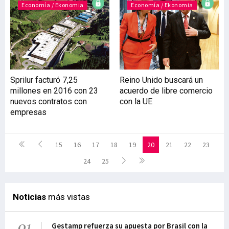
Economía / Ekonomia
Economía / Ekonomia
Sprilur facturó 7,25
Reino Unido buscará un
millones en 2016 con 23
acuerdo de libre comercio
nuevos contratos con
con la UE
empresas
15
16
17
18
19
20
21
22
23
24
25
Noticias
más vistas
01
Gestamp refuerza su apuesta por Brasil con la