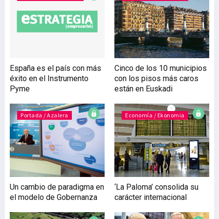
Subvenciones de este
Departamento contempló
en 2016 ayudas por un
importe global de casi
cinco millones de euros,
destinados a tres de los
España es el país con más
Cinco de los 10 municipios
cinco ejes clave de la hoja
éxito en el Instrumento
con los pisos más caros
de ruta de la política
Pyme
están en Euskadi
ambiental del Ejecutivo
vasco. Así, dedicó 2,56
millones a la
Portada / Azalera
Economía / Ekonomia
corresponsabilidad
público-privad
Un cambio de paradigma en
‘La Paloma’ consolida su
el modelo de Gobernanza
carácter internacional