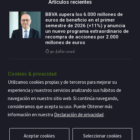
Artículos recientes
BBVA supera los 6.000 millones de
euros de beneficio en el primer
semestre de 2026 (+11%) y anuncia
un nuevo programa extraordinario de
recompra de acciones por 2.000
millones de euros
30-Julio-2026
BBVA acelera el crecimiento de su
negocio agro con un modelo global
Cookies & privacidad
de especialización presente en siete
Utilizamos cookies propias y de terceros para mejorar su
países
experiencia y nuestros servicios analizando sus hábitos de
29-Julio-2026
navegación en nuestro sitio web. Si continúa navegando,
consideramos que acepta su uso. Puede Obtener más
información en nuestra
Declaración de privacidad
.
Copyright@2026 Estrategia Empresarial
Privacidad
Aviso legal
Política de cookies
Contacto
RSS
Aceptar cookies
Seleccionar cookies