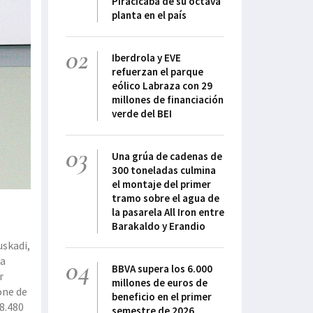
Piracicaba de su octava
planta en el país
02
Iberdrola y EVE
refuerzan el parque
eólico Labraza con 29
millones de financiación
verde del BEI
03
Una grúa de cadenas de
300 toneladas culmina
el montaje del primer
tramo sobre el agua de
la pasarela All Iron entre
Barakaldo y Erandio
uskadi,
na
04
BBVA supera los 6.000
r
millones de euros de
one de
beneficio en el primer
8.480
semestre de 2026