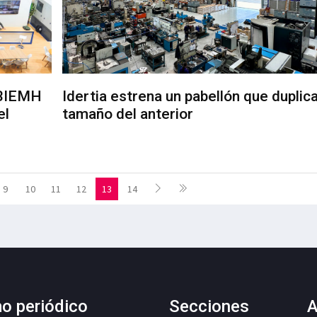
a BIEMH
Idertia estrena un pabellón que duplica
el
tamaño del anterior
9
10
11
12
13
14
mo periódico
Secciones
A