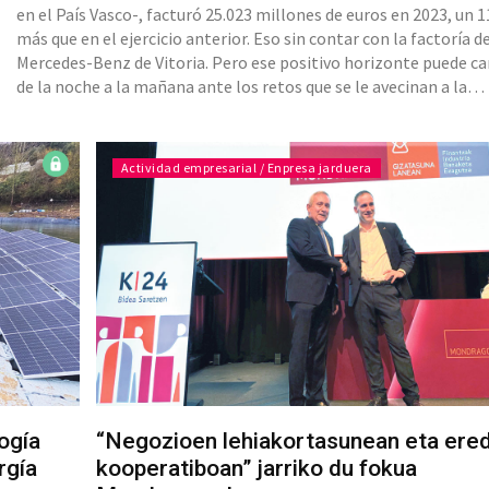
en el País Vasco-, facturó 25.023 millones de euros en 2023, un 
más que en el ejercicio anterior. Eso sin contar con la factoría d
Mercedes-Benz de Vitoria. Pero ese positivo horizonte puede c
de la noche a la mañana ante los retos que se le avecinan a la
actividad: una electrificación que no
Actividad empresarial / Enpresa jarduera
ogía
“Negozioen lehiakortasunean eta ere
rgía
kooperatiboan” jarriko du fokua