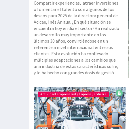
Compartir experiencias, atraer inversiones
o fomentar el talento son algunos de los
deseos para 2025 de la directora general de
Acicae, Inés Anitua. ¿En qué situación se
encuentra hoy en día el sector?Ha realizado
un desarrollo muy importante en los
últimos 30 años, convirtiéndose en un
referente a nivel internacional entre sus
clientes. Esta evolución ha conllevado
múltiples adaptaciones a los cambios que
una industria de estas características sufre,
y lo ha hecho con grandes dosis de gestión,
innovación e internacionalización. Estamos
viviendo otra ola de desafíos que estamos
afrontando desde una posición consolidada
Actividad empresarial / Enpresa jarduera
como sector, pero a l