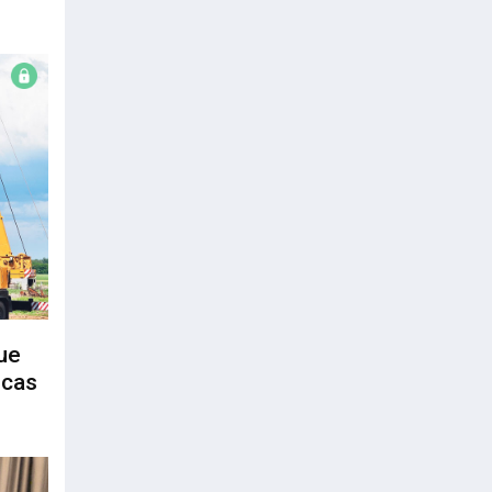
ue
icas