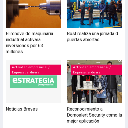
Cancer Research en el que
explica cómo la proteína
COL11A1 influye para que
el tumor de ovario genere
metástasis. La empresa
El renove de maquinaria
Bost realiza una jornada d
biotecnológica
industrial activará
puertas abiertas
Oncomatryx ha
inversiones por 63
desarrollado este test de
millones
diagnóstico basándose en
que la proteína
denominada COL11A1 se
Actividad empresarial /
Actividad empresarial /
Enpresa jarduera
expresa en los tumores
Enpresa jarduera
cuando estos son de tipo
invasivo y
Noticias Breves
Reconocimiento a
Domoalert Security como la
mejor aplicación