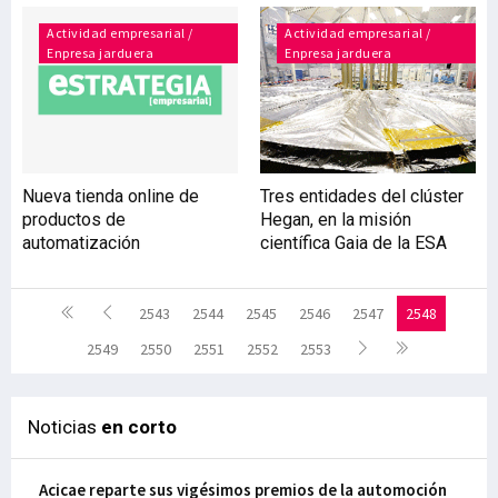
Actividad empresarial /
Actividad empresarial /
Enpresa jarduera
Enpresa jarduera
Nueva tienda online de
Tres entidades del clúster
productos de
Hegan, en la misión
automatización
científica Gaia de la ESA
2543
2544
2545
2546
2547
2548
2549
2550
2551
2552
2553
Noticias
en corto
Acicae reparte sus vigésimos premios de la automoción