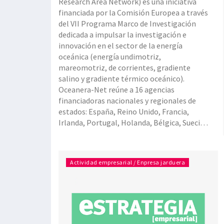
Research Area Network) es una iniciativa
financiada por la Comisión Europea a través
del VII Programa Marco de Investigación
dedicada a impulsar la investigación e
innovación en el sector de la energía
oceánica (energía undimotriz,
mareomotriz, de corrientes, gradiente
salino y gradiente térmico oceánico).
Oceanera-Net reúne a 16 agencias
financiadoras nacionales y regionales de
estados: España, Reino Unido, Francia,
Irlanda, Portugal, Holanda, Bélgica, Suecia
y Dinamarca. La participación española está
representada por CDTI a nivel estatal y a
nivel regional por el Ente Vasco de la
Actividad empresarial / Enpresa jarduera
Energía (EVE); Instituto