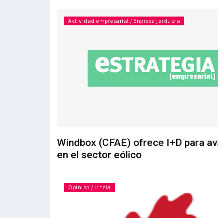
Actividad empresarial / Enpresa jarduera
Windbox (CFAE) ofrece I+D para av
en el sector eólico
Opinión / Iritzia