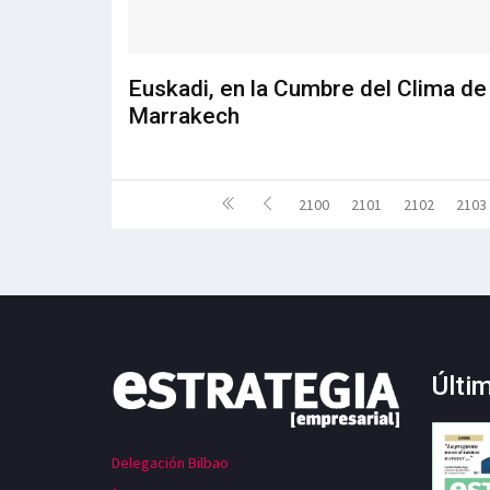
Euskadi, en la Cumbre del Clima de
Marrakech
2100
2101
2102
2103
Últi
Delegación Bilbao