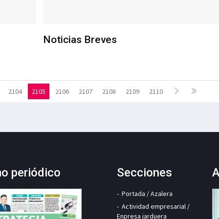
Noticias Breves
2104
2105
2106
2107
2108
2109
2110
mo periódico
Secciones
A
Portada / Azalera
Actividad empresarial /
Enpresa jarduera