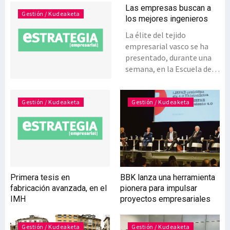
Las empresas buscan a
Gestión / Kudeaketa
los mejores ingenieros
La élite del tejido
empresarial vasco se ha
presentado, durante una
semana, en la Escuela de
Ingeniería de Bilbao, con
el objetivo de captar a los
mejores talentos entre el
Gestión / Kudeaketa
Gestión / Kudeaketa
alumnado del centro. Se
trata de una nueva edición
de las Jornadas de Empleo
y Presentación de
Empresas, un evento que
se repite anualmente,
Primera tesis en
BBK lanza una herramienta
gracias al prestigio del
fabricación avanzada, en el
pionera para impulsar
alto nivel de formación
IMH
proyectos empresariales
impartida en la Escuela,
que atrae a los principales
demandantes de
Gestión / Kudeaketa
Gestión / Kudeaketa