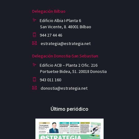
Delegación Bilbao
Edificio Albia I-Planta 6
San Vicente, 8. 48001 Bilbao
944 27 44 46
estrategia@estrategia.net
Delegación Donostia-San Sebastian
Edificio ACB – Planta 2 Ofic. 216
Portuetxe Bidea, 51. 20018 Donostia
943 011 160
donostia@estrategia.net
Último periódico