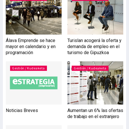
profesionales de la
ingeniería del entorno. En
el último ranking de
Shanghai, la Universidad
del País Vasco ha
conseguido posicionarse
Álava Emprende se hace
Turislan acogerá la oferta y
entre las 200 mejores
mayor en calendario y en
demanda de empleo en el
universidades del mundo
programación
turismo de Gipuzkoa
en el ámbito de la
ingeniería. Con las
Gestión / Kudeaketa
Gestión / Kudeaketa
Noticias Breves
Aumentan un 6% las ofertas
de trabajo en el extranjero