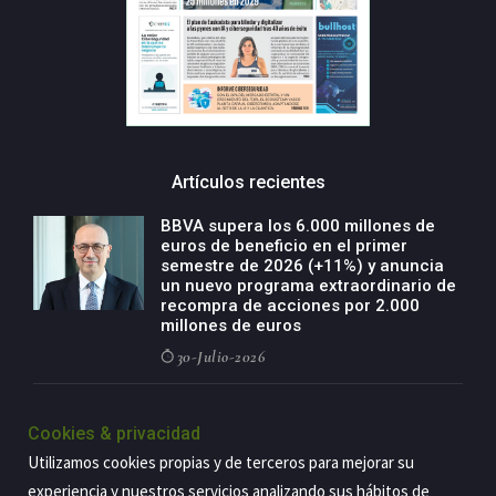
Artículos recientes
BBVA supera los 6.000 millones de
euros de beneficio en el primer
semestre de 2026 (+11%) y anuncia
un nuevo programa extraordinario de
recompra de acciones por 2.000
millones de euros
30-Julio-2026
BBVA acelera el crecimiento de su
negocio agro con un modelo global
Cookies & privacidad
de especialización presente en siete
Utilizamos cookies propias y de terceros para mejorar su
países
experiencia y nuestros servicios analizando sus hábitos de