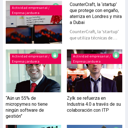
CounterCraft, la ‘startup’
Actividad empresarial /
que protege con engaño,
Enpresa jarduera
aterriza en Londres y mira
a Dubai
CounterCraft, la ‘startup’
que utiliza técnicas de
engaño para ofrecer
seguridad digital, ha
desembarcado en Londres
Actividad empresarial /
Actividad empresarial /
Enpresa jarduera
Enpresa jarduera
y ha sido seleccionada por
la aceleradora de
seguridad inglesa de los
servicios de defensa del
Reino Unido, GCHQ.
Planea, además,
“Aún un 55% de
Zylk se refuerza en
expandirse a Emiratos
micropymes no tiene
Industria 4.0 a través de su
Árabes y a Latinoamérica a
ningún software de
colaboración con ITP
lo largo de este año. Fue
gestión”
hace unos dos años
cuandos tres jóvenes,