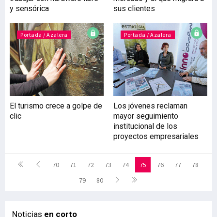
y sensórica
sus clientes
Portada / Azalera
Portada / Azalera
El turismo crece a golpe de
Los jóvenes reclaman
clic
mayor seguimiento
institucional de los
proyectos empresariales
70
71
72
73
74
75
76
77
78
79
80
Noticias
en corto