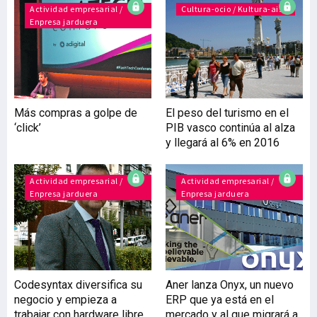
David Barroso (CEO),
Actividad empresarial /
Cultura-ocio / Kultura-aisia
Enpresa jarduera
Fernando Braquehais
(Software Architect) y Dan
Brett (CMO), provenientes
del mundo de la
ciberseguridad, decidieron
iniciar su propia aventura
Más compras a golpe de
El peso del turismo en el
empresarial y pusieron en
‘click’
PIB vasco continúa al alza
marcha CounterCraft, una
y llegará al 6% en 2016
compañía formada por 10
profesionales a día de hoy
(que se espera sea
Actividad empresarial /
Actividad empresarial /
Enpresa jarduera
Enpresa jarduera
Codesyntax diversifica su
Aner lanza Onyx, un nuevo
negocio y empieza a
ERP que ya está en el
trabajar con hardware libre
mercado y al que migrará a