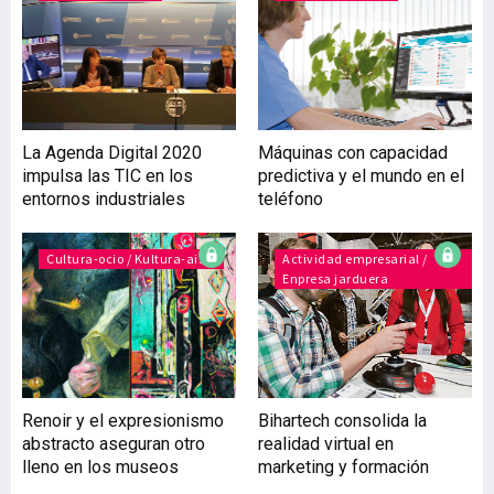
tecnología Oracle-, fruto
de la especialización en
‘cloud’ y de su estrecho
trabajo con la
multinacional es
absolutamente
La Agenda Digital 2020
Máquinas con capacidad
innovadora, tal y como
impulsa las TIC en los
predictiva y el mundo en el
explica su director general,
entornos industriales
teléfono
Hugo Amann, “porque
financiamos el proyecto
prorrateándolo a lo largo
Cultura-ocio / Kultura-aisia
Actividad empresarial /
Enpresa jarduera
de la duración de la
suscripción. A esto hay
Renoir y el expresionismo
Bihartech consolida la
abstracto aseguran otro
realidad virtual en
lleno en los museos
marketing y formación