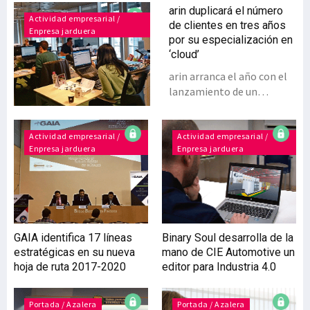
arin duplicará el número
Actividad empresarial /
de clientes en tres años
Enpresa jarduera
por su especialización en
‘cloud’
arin arranca el año con el
lanzamiento de un
paquete de soluciones
‘cloud’, Quick-On-Cloud,
desarrollado junto a
Actividad empresarial /
Actividad empresarial /
Enpresa jarduera
Enpresa jarduera
Oracle. La empresa confía
en que esta
especialización en
servicios en la ‘nube’ le
lleve a duplicar el número
de clientes, y a
GAIA identifica 17 líneas
Binary Soul desarrolla de la
incrementar la facturación
estratégicas en su nueva
mano de CIE Automotive un
un 50%, en tres años. La
hoja de ruta 2017-2020
editor para Industria 4.0
oferta que presenta arin -
experta en implantación
de proyectos de
Portada / Azalera
Portada / Azalera