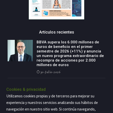
Artículos recientes
BBVA supera los 6.000 millones de
euros de beneficio en el primer
semestre de 2026 (+11%) y anuncia
un nuevo programa extraordinario de
recompra de acciones por 2.000
millones de euros
30-Julio-2026
BBVA acelera el crecimiento de su
negocio agro con un modelo global
Cookies & privacidad
de especialización presente en siete
Utilizamos cookies propias y de terceros para mejorar su
países
experiencia y nuestros servicios analizando sus hábitos de
29-Julio-2026
navegación en nuestro sitio web. Si continúa navegando,