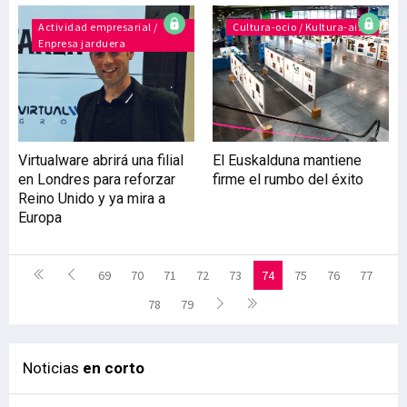
Actividad empresarial /
Cultura-ocio / Kultura-aisia
Enpresa jarduera
Virtualware abrirá una filial
El Euskalduna mantiene
en Londres para reforzar
firme el rumbo del éxito
Reino Unido y ya mira a
Europa
69
70
71
72
73
74
75
76
77
78
79
Noticias
en corto