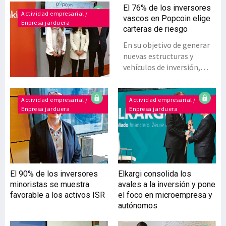
El 76% de los inversores
Actividad empresarial /
vascos en Popcoin elige
Enpresa jarduera
carteras de riesgo
En su objetivo de generar
nuevas estructuras y
vehículos de inversión,
Bankinter lanzó en 2018 el
gestor digital Popcoin
que, en un año, ha
Actividad empresarial /
Actividad empresarial /
Enpresa jarduera
Enpresa jarduera
demostrado su potencial
en Euskadi, con un saldo
medio de inversión un 26%
superior al del resto del
Estado.Con el
lanzamiento de Popcoin,
El 90% de los inversores
Elkargi consolida los
Bankinter fue la primera
minoristas se muestra
avales a la inversión y pone
entidad bancaria del
favorable a los activos ISR
el foco en microempresa y
Estado en poner en el
autónomos
mercado un gestor digital
de inversiones con el que