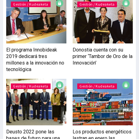
‘democratizar’ la inversión
Gestión / Kudeaketa
Gestión / Kudeaketa
aportando soluciones
hasta entonces solo aptas
para grandes patrimonios,
pero además, identificar
una nueva demanda de
soluciones digitales y
El programa Innobideak
Donostia cuenta con su
ampliar su universo de
2019 dedicará tres
primer ‘Tambor de Oro de la
clientes. Cuando se cumple
millones a la innovación no
Innovación’
el primer año de su puesta
tecnológica
en
Gestión / Kudeaketa
Gestión / Kudeaketa
Deusto 2022 pone las
Los productos energéticos
bases de futuro para una
lastran en enero las