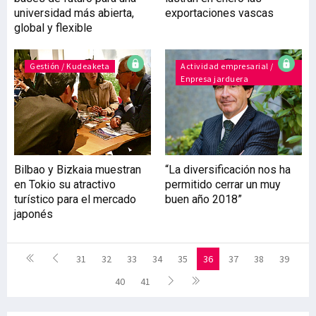
universidad más abierta,
exportaciones vascas
global y flexible
Gestión / Kudeaketa
Actividad empresarial /
Enpresa jarduera
Bilbao y Bizkaia muestran
“La diversificación nos ha
en Tokio su atractivo
permitido cerrar un muy
turístico para el mercado
buen año 2018”
japonés
31
32
33
34
35
36
37
38
39
40
41