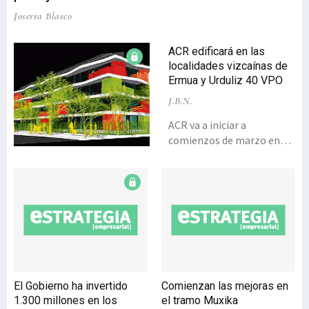
Joserra Blasco
ACR edificará en las
localidades vizcaínas de
Ermua y Urduliz 40 VPO
J.B.N.
ACR va a iniciar a
comienzos de marzo en
Ermua (Bizkaia) la
construcción de 13 VPO y
ocho viviendas libres,
distribuidas en un edificio
de planta baja más cuatro
alturas. El proyecto, con
una duración estimada de
15 meses, ha sido
adjudicado a ACR por la
El Gobierno ha invertido
Comienzan las mejoras en
cooperativa Geldo y va a
1.300 millones en los
el tramo Muxika
desarrollarse en una