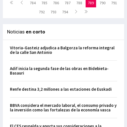
784
785
786
787
788
789
790
791
792
793
794
Noticias
en corto
Vitoria-Gasteiz adjudica a Balgorza la reforma integral
de la calle San Antonio
Adif inicia la segunda fase de las obras en Bidebieta-
Basauri
Renfe destina 3,2 millones a las estaciones de Euskadi
BBVA considera el mercado laboral, el consumo privado y
la inversión como las fortalezas de la economía vasca
El CES respalda y aporta sus consideraciones a la