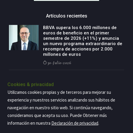
Artículos recientes
BBVA supera los 6.000 millones de
euros de beneficio en el primer
semestre de 2026 (+11%) y anuncia
un nuevo programa extraordinario de
recompra de acciones por 2.000
millones de euros
30-Julio-2026
BBVA acelera el crecimiento de su
negocio agro con un modelo global
Cookies & privacidad
de especialización presente en siete
Utilizamos cookies propias y de terceros para mejorar su
países
experiencia y nuestros servicios analizando sus hábitos de
29-Julio-2026
navegación en nuestro sitio web. Si continúa navegando,
consideramos que acepta su uso. Puede Obtener más
información en nuestra
Declaración de privacidad
.
Copyright@2026 Estrategia Empresarial