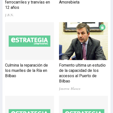
ferrocarriles y tranvías en
Amorebieta
superficie de 807 m2, con
12 años
una edificabilidad máxima
J.B.N.
de 1.858 m2. El edificio
estará ubicado en la
parcela de la Antigua Casa
Olañeta, situada en el
núcleo histórico de la
localidad. En planta baja
se situará la vivienda
protegida adaptada para
personas con movilidad
Culmina la reparación de
Fomento ultima un estudio
reducida. En el resto de la
los muelles de la Ría en
de la capacidad de los
planta se ubicarán los
Bilbao
accesos al Puerto de
trasteros, el cuarto para la
Bilbao
Joserra Blasco