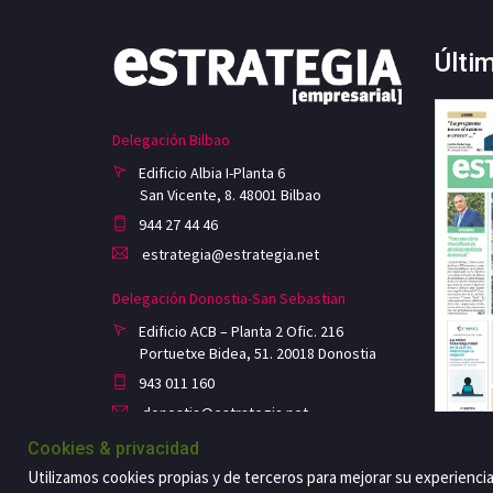
Últi
Delegación Bilbao
Edificio Albia I-Planta 6
San Vicente, 8. 48001 Bilbao
944 27 44 46
estrategia@estrategia.net
Delegación Donostia-San Sebastian
Edificio ACB – Planta 2 Ofic. 216
Portuetxe Bidea, 51. 20018 Donostia
943 011 160
donostia@estrategia.net
Cookies & privacidad
Utilizamos cookies propias y de terceros para mejorar su experienci