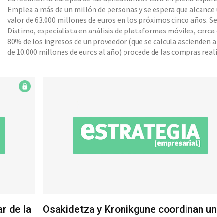
Emplea a más de un millón de personas y se espera que alcance
valor de 63.000 millones de euros en los próximos cinco años. Según
Distimo, especialista en análisis de plataformas móviles, cerca 
80% de los ingresos de un proveedor (que se calcula ascienden 
de 10.000 millones de euros al año) procede de las compras real
por los consumidores en una aplicación que permite acceder a
contenidos o elementos especiales, lo que se conoce como «c
integradas». A fin de que esta industria desarrolle todo su poten
siga innovando, los consumidores deben confi
r de la
Osakidetza y Kronikgune coordinan un