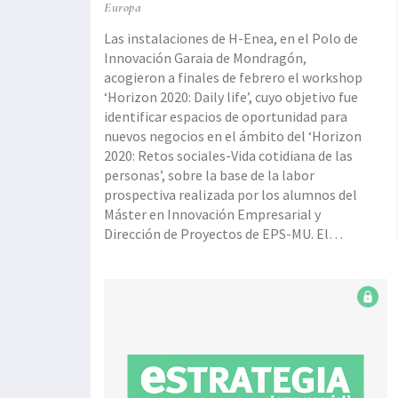
Europa
Las instalaciones de H-Enea, en el Polo de
Innovación Garaia de Mondragón,
acogieron a finales de febrero el workshop
‘Horizon 2020: Daily life’, cuyo objetivo fue
identificar espacios de oportunidad para
nuevos negocios en el ámbito del ‘Horizon
2020: Retos sociales-Vida cotidiana de las
personas’, sobre la base de la labor
prospectiva realizada por los alumnos del
Máster en Innovación Empresarial y
Dirección de Proyectos de EPS-MU. El
encuentro estuvo organizado por Escuela
Politécnica Superior-MU y en el marco de
las actividades del proyecto Kimuberri
(subvencionado por el Departamento
Innovación, Desarrollo Rural y Turismo de
la Diputació