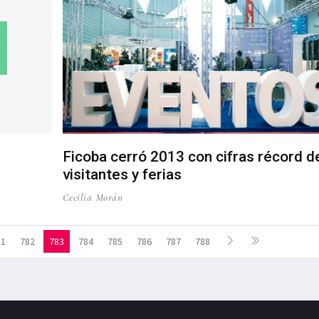
Ficoba cerró 2013 con cifras récord d
visitantes y ferias
Cecilia Morán
81
782
783
784
785
786
787
788