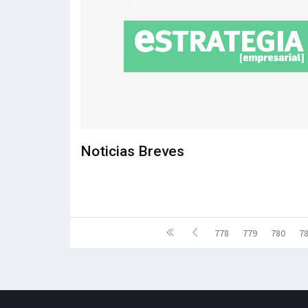
Noticias Breves
778
779
780
7