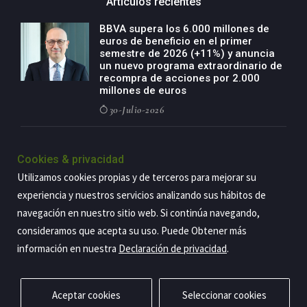
Artículos recientes
BBVA supera los 6.000 millones de
euros de beneficio en el primer
semestre de 2026 (+11%) y anuncia
un nuevo programa extraordinario de
recompra de acciones por 2.000
millones de euros
30-Julio-2026
BBVA acelera el crecimiento de su
negocio agro con un modelo global
Cookies & privacidad
de especialización presente en siete
Utilizamos cookies propias y de terceros para mejorar su
países
experiencia y nuestros servicios analizando sus hábitos de
29-Julio-2026
navegación en nuestro sitio web. Si continúa navegando,
consideramos que acepta su uso. Puede Obtener más
información en nuestra
Declaración de privacidad
.
Copyright@2026 Estrategia Empresarial
Privacidad
Aviso legal
Política de cookies
Contacto
RSS
Aceptar cookies
Seleccionar cookies