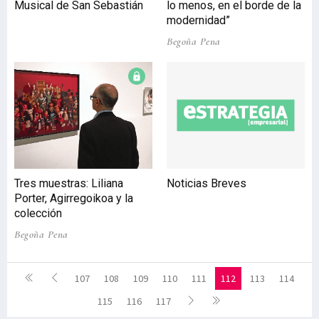
Musical de San Sebastián
lo menos, en el borde de la
modernidad”
Begoña Pena
Tres muestras: Liliana
Noticias Breves
Porter, Agirregoikoa y la
colección
Begoña Pena
107
108
109
110
111
112
113
114
115
116
117