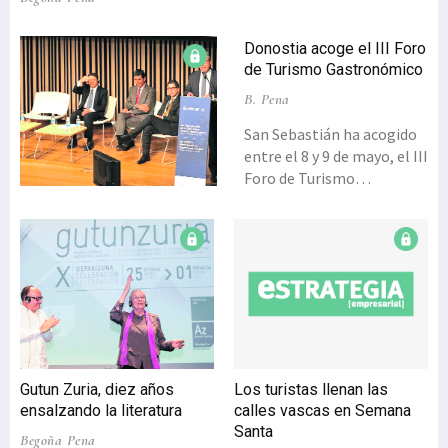
Donostia acoge el III Foro
de Turismo Gastronómico
B. Pena
San Sebastián ha acogido
entre el 8 y 9 de mayo, el III
Foro de Turismo
Gastronómico impulsado
por Basque Culinary
Center y la Organización
Mundial de Turismo (OMT),
con la colaboración del
Gobierno vasco, la
Diputación Foral de
Gipuzkoa y el
Ayuntamiento de
Gutun Zuria, diez años
Los turistas llenan las
Donostia-San Sebastián, y
ensalzando la literatura
calles vascas en Semana
el apoyo de la Secretaría
Santa
Begoña Pena
de Estado de Turismo de