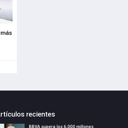
s más
rtículos recientes
BBVA supera los 6.000 millones