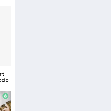
rt
ocio