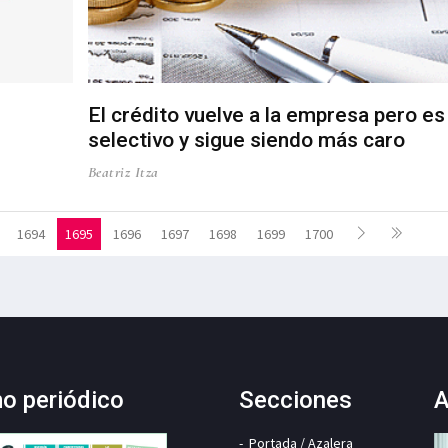
El crédito vuelve a la empresa pero e
selectivo y sigue siendo más caro
Beatriz Itza
1694
1695
1696
1697
1698
1699
1700
mo periódico
Secciones
A
Portada / Azalera