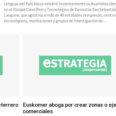
Lenguas del País Vasco celebró recientemente su Asamblea Gen
en el Parque Científico y Tecnológico de Donostia-San Sebastiá
Langune, que aglutina a más de 40 entidades (empresas, centro
tecnológicos, instituciones y grupos de investigación de
universidades) que trabajan en los subsectores de enseñanza de
idiomas, traducción e interpretación, gestión del multilingüism
tecn
 Herrero
Euskomer aboga por crear zonas o ej
comerciales