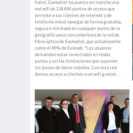
fuera’, Euskaltel ha puesto en marcha una
red wifi de 128.000 puntos de acceso que
permite a sus clientes de internet y de
telefonía móvil navegar de forma gratuita,
segura e ilimitada en cualquier punto de la
geografía vasca con cobertura de la red de
fibra óptica de Euskaltel, que actualmente
cubre el 90% de Euskadi. “Los usuarios
demandan estar conectados en todas
partes y sin las limitaciones que suponen
los bonos de datos móviles. Con esta red
damos acceso a clientes a un wifi gratuito,
fácil de utilizar, seguro y con capacidad
ilimitada”, destacó el director general del
operador vasco, Fernan