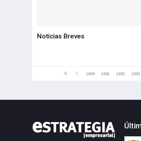
Noticias Breves
1690
1691
1692
1693
Últi