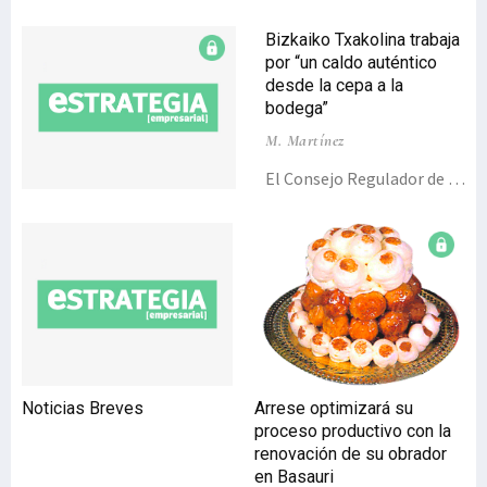
Bizkaiko Txakolina trabaja
por “un caldo auténtico
desde la cepa a la
bodega”
M. Martínez
El Consejo Regulador de la
Denominación de Origen
Bizkaiko Txakolina seguirá
apostando por la calidad y
por un crecimiento
“mesurado y sostenible”
de la producción en los
próximos años, “todo para
obtener un txakoli
auténtico desde la cepa a
Noticias Breves
Arrese optimizará su
la bodega”, aseguró el
proceso productivo con la
presidente de la D.O., Iñaki
renovación de su obrador
Aretxabaleta. En esta
en Basauri