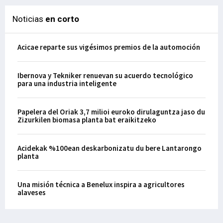
Noticias
en corto
Acicae reparte sus vigésimos premios de la automoción
Ibernova y Tekniker renuevan su acuerdo tecnológico
para una industria inteligente
Papelera del Oriak 3,7 milioi euroko dirulaguntza jaso du
Zizurkilen biomasa planta bat eraikitzeko
Acidekak %100ean deskarbonizatu du bere Lantarongo
planta
Una misión técnica a Benelux inspira a agricultores
alaveses