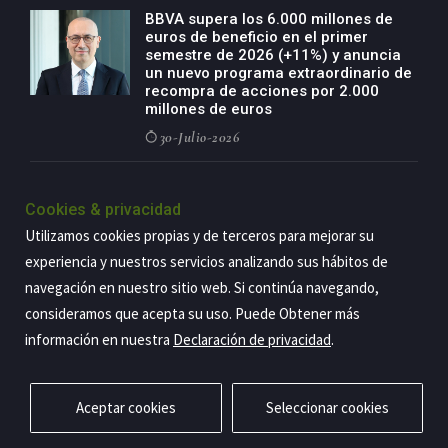
BBVA supera los 6.000 millones de
euros de beneficio en el primer
semestre de 2026 (+11%) y anuncia
un nuevo programa extraordinario de
recompra de acciones por 2.000
millones de euros
30-Julio-2026
BBVA acelera el crecimiento de su
negocio agro con un modelo global
Cookies & privacidad
de especialización presente en siete
Utilizamos cookies propias y de terceros para mejorar su
países
experiencia y nuestros servicios analizando sus hábitos de
29-Julio-2026
navegación en nuestro sitio web. Si continúa navegando,
consideramos que acepta su uso. Puede Obtener más
información en nuestra
Declaración de privacidad
.
Copyright@2026 Estrategia Empresarial
Privacidad
Aviso legal
Política de cookies
Contacto
RSS
Aceptar cookies
Seleccionar cookies