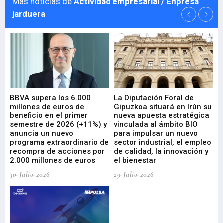
Más noticias de
Actividad empresarial / Enpresa
jarduera
e
BBVA supera los 6.000
La Diputación Foral de
En
millones de euros de
Gipuzkoa situará en Irún su
em
beneficio en el primer
nueva apuesta estratégica
de
ad
semestre de 2026 (+11%) y
vinculada al ámbito BIO
En
anuncia un nuevo
para impulsar un nuevo
En
programa extraordinario de
sector industrial, el empleo
29-
recompra de acciones por
de calidad, la innovación y
2.000 millones de euros
el bienestar
30-Julio-2026
29-Julio-2026