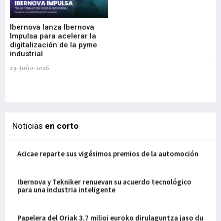
Mi
nu
di
Ibernova lanza Ibernova
ma
Impulsa para acelerar la
in
digitalización de la pyme
mi
industrial
de
te
29-Julio-2026
el
29-
Noticias
en corto
Acicae reparte sus vigésimos premios de la automoción
Ibernova y Tekniker renuevan su acuerdo tecnológico
para una industria inteligente
Papelera del Oriak 3,7 milioi euroko dirulaguntza jaso du