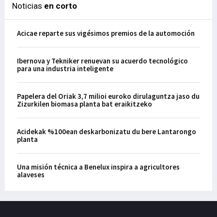
Noticias
en corto
Acicae reparte sus vigésimos premios de la automoción
Ibernova y Tekniker renuevan su acuerdo tecnológico
para una industria inteligente
Papelera del Oriak 3,7 milioi euroko dirulaguntza jaso du
Zizurkilen biomasa planta bat eraikitzeko
Acidekak %100ean deskarbonizatu du bere Lantarongo
planta
Una misión técnica a Benelux inspira a agricultores
alaveses