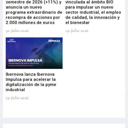
ad
semestre de 2026 (+11%) y
vinculada al ámbito BIO
En
anuncia un nuevo
para impulsar un nuevo
En
programa extraordinario de
sector industrial, el empleo
29-
recompra de acciones por
de calidad, la innovación y
2.000 millones de euros
el bienestar
30-Julio-2026
29-Julio-2026
Mi
nu
di
Ibernova lanza Ibernova
ma
Impulsa para acelerar la
in
digitalización de la pyme
mi
industrial
de
te
29-Julio-2026
el
29-