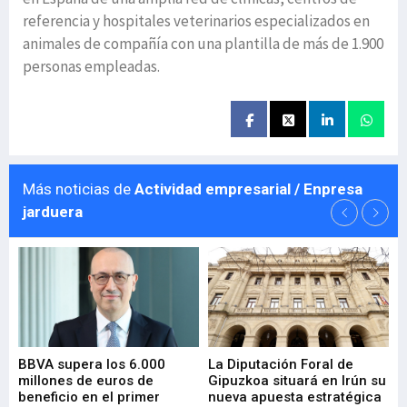
referencia y hospitales veterinarios especializados en
animales de compañía con una plantilla de más de 1.900
personas empleadas.
Más noticias de
Actividad empresarial / Enpresa
jarduera
e
BBVA supera los 6.000
La Diputación Foral de
En
millones de euros de
Gipuzkoa situará en Irún su
em
beneficio en el primer
nueva apuesta estratégica
de