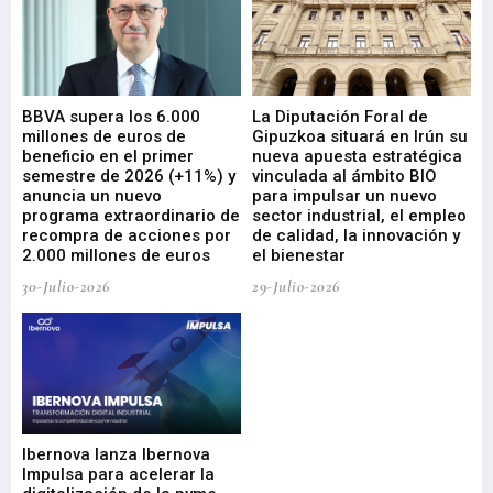
e
BBVA supera los 6.000
La Diputación Foral de
En
millones de euros de
Gipuzkoa situará en Irún su
em
beneficio en el primer
nueva apuesta estratégica
de
ad
semestre de 2026 (+11%) y
vinculada al ámbito BIO
En
anuncia un nuevo
para impulsar un nuevo
En
programa extraordinario de
sector industrial, el empleo
29-
recompra de acciones por
de calidad, la innovación y
2.000 millones de euros
el bienestar
30-Julio-2026
29-Julio-2026
Mi
nu
di
Ibernova lanza Ibernova
ma
Impulsa para acelerar la
in