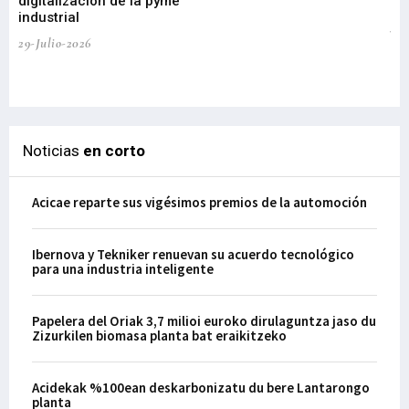
digitalización de la pyme
mi
industrial
de
te
29-Julio-2026
el
29-
Noticias
en corto
Acicae reparte sus vigésimos premios de la automoción
Ibernova y Tekniker renuevan su acuerdo tecnológico
para una industria inteligente
Papelera del Oriak 3,7 milioi euroko dirulaguntza jaso du
Zizurkilen biomasa planta bat eraikitzeko
Acidekak %100ean deskarbonizatu du bere Lantarongo
planta