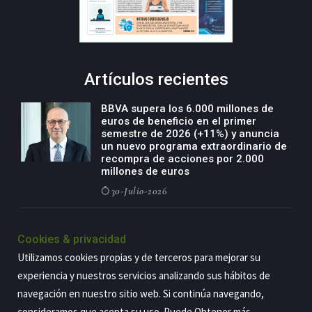
Artículos recientes
BBVA supera los 6.000 millones de
euros de beneficio en el primer
semestre de 2026 (+11%) y anuncia
un nuevo programa extraordinario de
recompra de acciones por 2.000
millones de euros
30-Julio-2026
BBVA acelera el crecimiento de su
negocio agro con un modelo global
Cookies & privacidad
de especialización presente en siete
Utilizamos cookies propias y de terceros para mejorar su
países
experiencia y nuestros servicios analizando sus hábitos de
29-Julio-2026
navegación en nuestro sitio web. Si continúa navegando,
consideramos que acepta su uso. Puede Obtener más