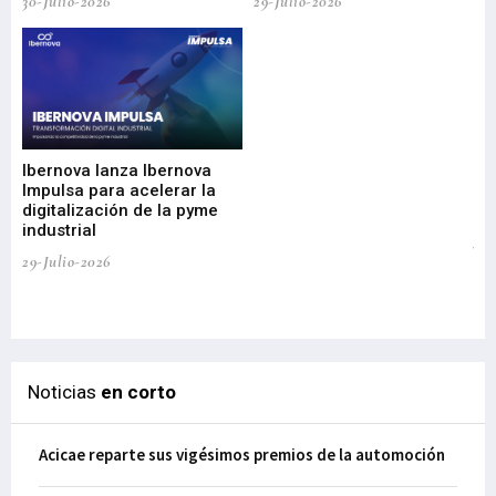
30-Julio-2026
29-Julio-2026
Mi
nu
di
Ibernova lanza Ibernova
ma
Impulsa para acelerar la
in
digitalización de la pyme
mi
industrial
de
te
29-Julio-2026
el
29-
Noticias
en corto
Acicae reparte sus vigésimos premios de la automoción