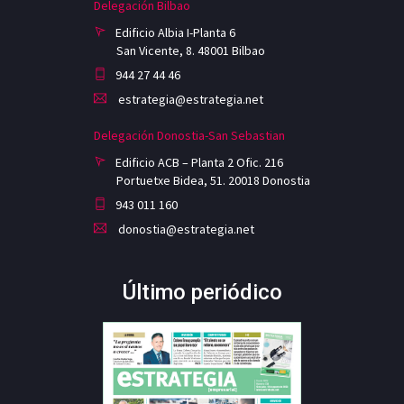
Delegación Bilbao
Edificio Albia I-Planta 6
San Vicente, 8. 48001 Bilbao
944 27 44 46
estrategia@estrategia.net
Delegación Donostia-San Sebastian
Edificio ACB – Planta 2 Ofic. 216
Portuetxe Bidea, 51. 20018 Donostia
943 011 160
donostia@estrategia.net
Último periódico