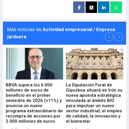
Más noticias de
Actividad empresarial / Enpresa
jarduera
e
BBVA supera los 6.000
La Diputación Foral de
En
millones de euros de
Gipuzkoa situará en Irún su
em
beneficio en el primer
nueva apuesta estratégica
de
ad
semestre de 2026 (+11%) y
vinculada al ámbito BIO
En
anuncia un nuevo
para impulsar un nuevo
En
programa extraordinario de
sector industrial, el empleo
29-
recompra de acciones por
de calidad, la innovación y
2.000 millones de euros
el bienestar