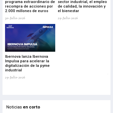
programa extraordinario de
sector industrial, el empleo
29-
recompra de acciones por
de calidad, la innovación y
2.000 millones de euros
el bienestar
30-Julio-2026
29-Julio-2026
Mi
nu
di
Ibernova lanza Ibernova
ma
Impulsa para acelerar la
in
digitalización de la pyme
mi
industrial
de
te
29-Julio-2026
el
29-
Noticias
en corto