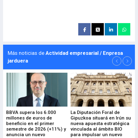
Más noticias de
Actividad empresarial / Enpresa
jarduera
e
BBVA supera los 6.000
La Diputación Foral de
En
millones de euros de
Gipuzkoa situará en Irún su
em
beneficio en el primer
nueva apuesta estratégica
de
ad
semestre de 2026 (+11%) y
vinculada al ámbito BIO
En
anuncia un nuevo
para impulsar un nuevo
En