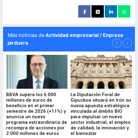
Más noticias de
Actividad empresarial / Enpresa
jarduera
e
BBVA supera los 6.000
La Diputación Foral de
En
millones de euros de
Gipuzkoa situará en Irún su
em
beneficio en el primer
nueva apuesta estratégica
de
ad
semestre de 2026 (+11%) y
vinculada al ámbito BIO
En
anuncia un nuevo
para impulsar un nuevo
En
programa extraordinario de
sector industrial, el empleo
29-
recompra de acciones por
de calidad, la innovación y
2.000 millones de euros
el bienestar