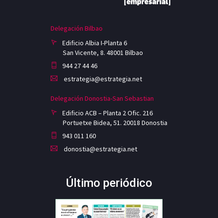
Delegación Bilbao
Edificio Albia I-Planta 6
San Vicente, 8. 48001 Bilbao
944 27 44 46
estrategia@estrategia.net
Delegación Donostia-San Sebastian
Edificio ACB – Planta 2 Ofic. 216
Portuetxe Bidea, 51. 20018 Donostia
943 011 160
donostia@estrategia.net
Último periódico