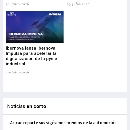
30-Julio-2026
29-Julio-2026
Mi
nu
di
Ibernova lanza Ibernova
ma
Impulsa para acelerar la
in
digitalización de la pyme
mi
industrial
de
te
29-Julio-2026
el
29-
Noticias
en corto
Acicae reparte sus vigésimos premios de la automoción