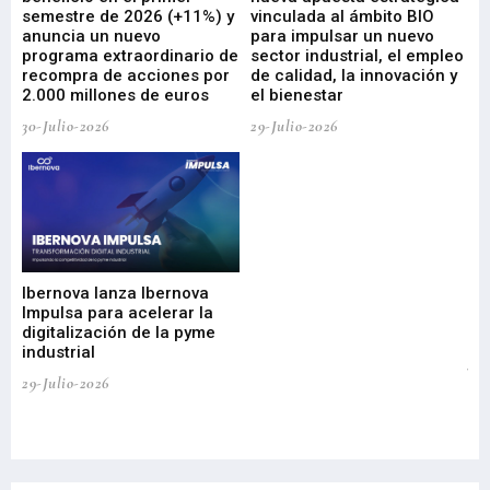
ad
semestre de 2026 (+11%) y
vinculada al ámbito BIO
En
anuncia un nuevo
para impulsar un nuevo
En
programa extraordinario de
sector industrial, el empleo
29-
recompra de acciones por
de calidad, la innovación y
2.000 millones de euros
el bienestar
30-Julio-2026
29-Julio-2026
Mi
nu
di
Ibernova lanza Ibernova
ma
Impulsa para acelerar la
in
digitalización de la pyme
mi
industrial
de
te
29-Julio-2026
el
29-