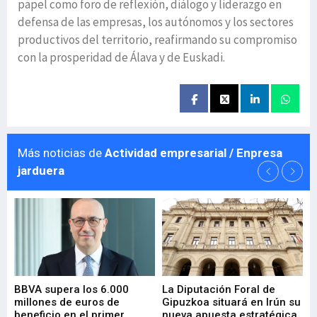
papel como foro de reflexión, diálogo y liderazgo en
defensa de las empresas, los autónomos y los sectores
productivos del territorio, reafirmando su compromiso
con la prosperidad de Álava y de Euskadi.
Más noticias de
Actividad empresarial / Enpresa
jarduera
e
BBVA supera los 6.000
La Diputación Foral de
En
millones de euros de
Gipuzkoa situará en Irún su
em
beneficio en el primer
nueva apuesta estratégica
de