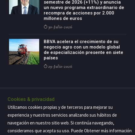
semestre de 2026 (+11%) y anuncia
un nuevo programa extraordinario de
recompra de acciones por 2.000
millones de euros
30-Julio-2026
BBVA acelera el crecimiento de su
negocio agro con un modelo global
de especialización presente en siete
países
29-Julio-2026
Copyright@2026 Estrategia Empresarial
Cookies & privacidad
Privacidad
Aviso legal
Política de cookies
Contacto
RSS
Utilizamos cookies propias y de terceros para mejorar su
experiencia y nuestros servicios analizando sus hábitos de
navegación en nuestro sitio web. Si continúa navegando,
consideramos que acepta su uso. Puede Obtener más información