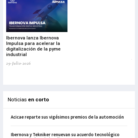
Mi
nu
di
Ibernova lanza Ibernova
ma
Impulsa para acelerar la
in
digitalización de la pyme
mi
industrial
de
te
29-Julio-2026
el
29-
Noticias
en corto
Acicae reparte sus vigésimos premios de la automoción
Ibernova y Tekniker renuevan su acuerdo tecnológico