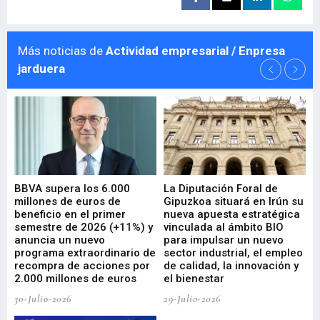
Más noticias de
Actividad empresarial / Enpresa
jarduera
e
BBVA supera los 6.000
La Diputación Foral de
En
millones de euros de
Gipuzkoa situará en Irún su
em
beneficio en el primer
nueva apuesta estratégica
de
ad
semestre de 2026 (+11%) y
vinculada al ámbito BIO
En
anuncia un nuevo
para impulsar un nuevo
En
programa extraordinario de
sector industrial, el empleo
29-
recompra de acciones por
de calidad, la innovación y
2.000 millones de euros
el bienestar
30-Julio-2026
29-Julio-2026