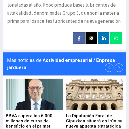
toneladas al año. Ilboc produce bases lubricantes de
alta calidad, denominadas Grupo 3, que son la materia
prima para los aceites lubricantes de nueva generación.
Más noticias de
Actividad empresarial / Enpresa
jarduera
e
BBVA supera los 6.000
La Diputación Foral de
En
millones de euros de
Gipuzkoa situará en Irún su
em
beneficio en el primer
nueva apuesta estratégica
de