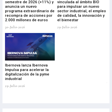
ad
semestre de 2026 (+11%) y
vinculada al ámbito BIO
En
anuncia un nuevo
para impulsar un nuevo
En
programa extraordinario de
sector industrial, el empleo
29-
recompra de acciones por
de calidad, la innovación y
2.000 millones de euros
el bienestar
30-Julio-2026
29-Julio-2026
Mi
nu
di
Ibernova lanza Ibernova
ma
Impulsa para acelerar la
in
digitalización de la pyme
mi
industrial
de
te
29-Julio-2026
el
29-