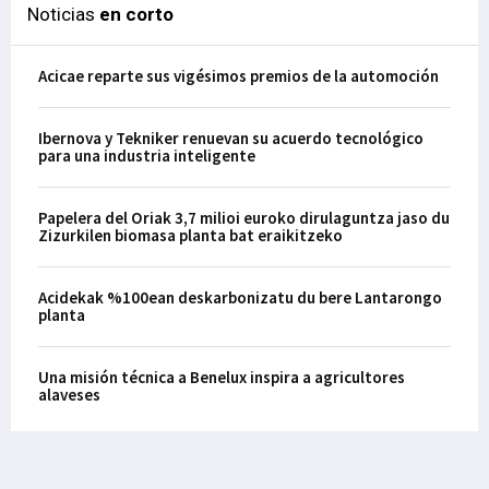
Noticias
en corto
Acicae reparte sus vigésimos premios de la automoción
Ibernova y Tekniker renuevan su acuerdo tecnológico
para una industria inteligente
Papelera del Oriak 3,7 milioi euroko dirulaguntza jaso du
Zizurkilen biomasa planta bat eraikitzeko
Acidekak %100ean deskarbonizatu du bere Lantarongo
planta
Una misión técnica a Benelux inspira a agricultores
alaveses