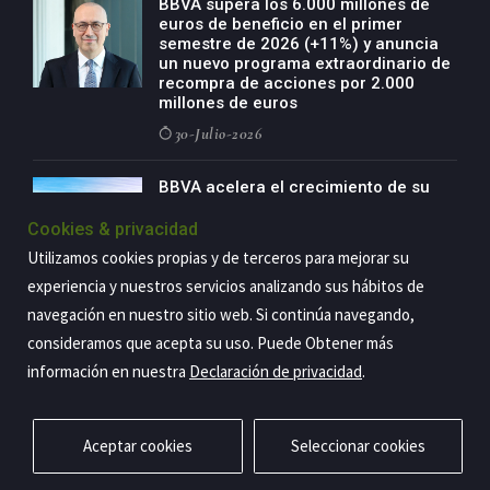
BBVA supera los 6.000 millones de
euros de beneficio en el primer
semestre de 2026 (+11%) y anuncia
un nuevo programa extraordinario de
recompra de acciones por 2.000
millones de euros
30-Julio-2026
BBVA acelera el crecimiento de su
negocio agro con un modelo global
de especialización presente en siete
Cookies & privacidad
países
Utilizamos cookies propias y de terceros para mejorar su
29-Julio-2026
experiencia y nuestros servicios analizando sus hábitos de
navegación en nuestro sitio web. Si continúa navegando,
consideramos que acepta su uso. Puede Obtener más
información en nuestra
Declaración de privacidad
.
Copyright@2026 Estrategia Empresarial
Privacidad
Aviso legal
Política de cookies
Contacto
RSS
Aceptar cookies
Seleccionar cookies