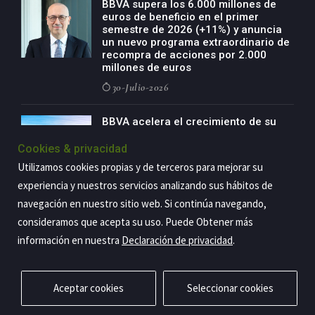
BBVA supera los 6.000 millones de
euros de beneficio en el primer
semestre de 2026 (+11%) y anuncia
un nuevo programa extraordinario de
recompra de acciones por 2.000
millones de euros
30-Julio-2026
BBVA acelera el crecimiento de su
negocio agro con un modelo global
de especialización presente en siete
Cookies & privacidad
países
Utilizamos cookies propias y de terceros para mejorar su
29-Julio-2026
experiencia y nuestros servicios analizando sus hábitos de
navegación en nuestro sitio web. Si continúa navegando,
consideramos que acepta su uso. Puede Obtener más
información en nuestra
Declaración de privacidad
.
Copyright@2026 Estrategia Empresarial
Privacidad
Aviso legal
Política de cookies
Contacto
RSS
Aceptar cookies
Seleccionar cookies