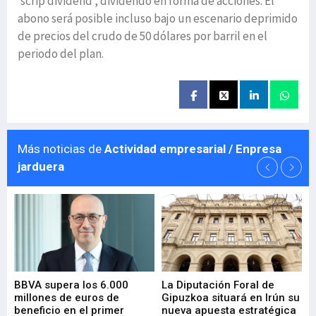
‘scrip dividend’, dividendo en forma de acciones. El
abono será posible incluso bajo un escenario deprimido
de precios del crudo de 50 dólares por barril en el
periodo del plan.
Más noticias de
Actividad empresarial / Enpresa
jarduera
e
BBVA supera los 6.000
La Diputación Foral de
En
millones de euros de
Gipuzkoa situará en Irún su
em
beneficio en el primer
nueva apuesta estratégica
de