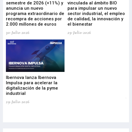
ad
semestre de 2026 (+11%) y
vinculada al ámbito BIO
En
anuncia un nuevo
para impulsar un nuevo
En
programa extraordinario de
sector industrial, el empleo
29-
recompra de acciones por
de calidad, la innovación y
2.000 millones de euros
el bienestar
30-Julio-2026
29-Julio-2026
Mi
nu
di
Ibernova lanza Ibernova
ma
Impulsa para acelerar la
in
digitalización de la pyme
mi
industrial
de
te
29-Julio-2026
el
29-