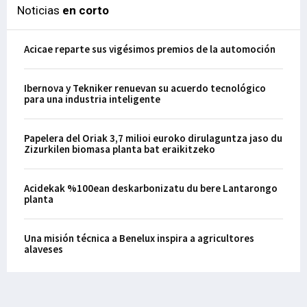
Noticias
en corto
Acicae reparte sus vigésimos premios de la automoción
Ibernova y Tekniker renuevan su acuerdo tecnológico
para una industria inteligente
Papelera del Oriak 3,7 milioi euroko dirulaguntza jaso du
Zizurkilen biomasa planta bat eraikitzeko
Acidekak %100ean deskarbonizatu du bere Lantarongo
planta
Una misión técnica a Benelux inspira a agricultores
alaveses