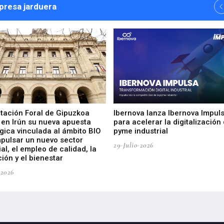
npresa jarduera
utación Foral de Gipuzkoa
Ibernova lanza Ibernova Impul
 en Irún su nueva apuesta
para acelerar la digitalización 
gica vinculada al ámbito BIO
pyme industrial
mpulsar un nuevo sector
29-Julio-2026
ial, el empleo de calidad, la
ión y el bienestar
-2026