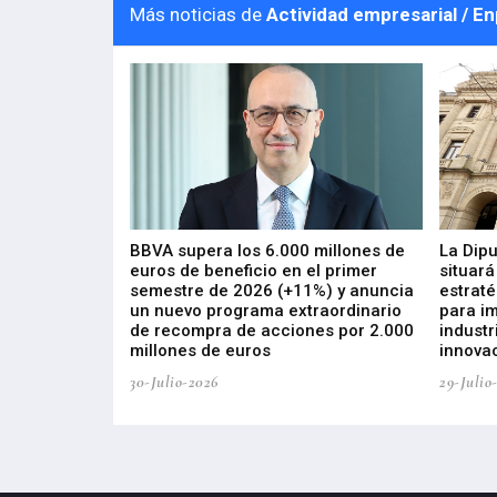
Más noticias de
Actividad empresarial / E
 los nuevos
BBVA supera los 6.000 millones de
La Dip
s de ZIV que, en
euros de beneficio en el primer
situará
de inversión
semestre de 2026 (+11%) y anuncia
estraté
, busca impulsar
un nuevo programa extraordinario
para i
 tecnología
de recompra de acciones por 2.000
industr
ricas del futuro
millones de euros
innovac
30-Julio-2026
29-Julio