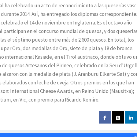
l ha celebrado un acto de reconocimiento a las queserías vasc
 durante 2014. Así, ha entregado los diplomas correspondientes
celebrado el 14 de noviembre en Inglaterra. Es el octavo año
al participan en el concurso mundial de quesos, y dos quesería
as el séptimo puesto entre más de 2.600 quesos. En total, los
per Oro, dos medallas de Oro, siete de plata y 18 de bronce.
 internacional Käsiade, en el Tirol austriaco, donde obtuvo u
 de quesos Artesanos del Pirineo, celebrado en la Seu d’Urgel
 alzaron con la medalla de plata (J. Aranburu Elkarte Sat) y co
 elaborados con leche de oveja. Otros premios en los que han
son: International Cheese Awards, en Reino Unido (Mausitxa);
ctium, en Vic, con premio para Ricardo Remiro.