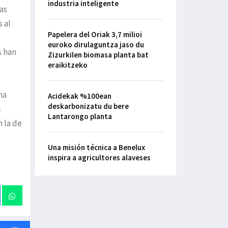
industria inteligente
as
 al
Papelera del Oriak 3,7 milioi
euroko dirulaguntza jaso du
s han
Zizurkilen biomasa planta bat
eraikitzeko
na
Acidekak %100ean
deskarbonizatu du bere
l
Lantarongo planta
n la de
Una misión técnica a Benelux
inspira a agricultores alaveses