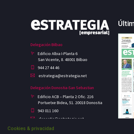
Últi
Delegación Bilbao
Edificio Albia I-Planta 6
San Vicente, 8. 48001 Bilbao
944 27 44 46
estrategia@estrategia.net
Delegación Donostia-San Sebastian
Edificio ACB – Planta 2 Ofic. 216
Portuetxe Bidea, 51. 20018 Donostia
943 011 160
donostia@estrategia.net
Cookies & privacidad