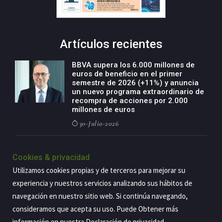
Artículos recientes
BBVA supera los 6.000 millones de
euros de beneficio en el primer
semestre de 2026 (+11%) y anuncia
un nuevo programa extraordinario de
recompra de acciones por 2.000
millones de euros
30-Julio-2026
BBVA acelera el crecimiento de su
negocio agro con un modelo global
Cookies & privacidad
de especialización presente en siete
Utilizamos cookies propias y de terceros para mejorar su
países
experiencia y nuestros servicios analizando sus hábitos de
29-Julio-2026
navegación en nuestro sitio web. Si continúa navegando,
consideramos que acepta su uso. Puede Obtener más
información en nuestra
Declaración de privacidad
.