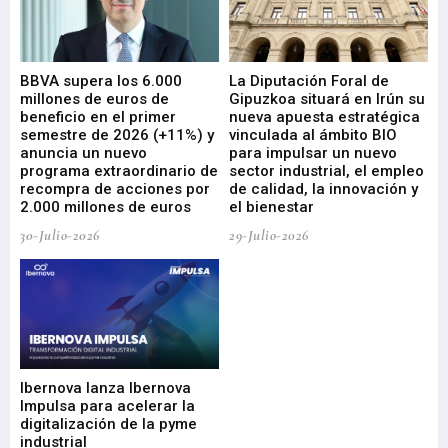
e
BBVA supera los 6.000
La Diputación Foral de
En
millones de euros de
Gipuzkoa situará en Irún su
em
beneficio en el primer
nueva apuesta estratégica
de
ad
semestre de 2026 (+11%) y
vinculada al ámbito BIO
En
anuncia un nuevo
para impulsar un nuevo
En
programa extraordinario de
sector industrial, el empleo
29-
recompra de acciones por
de calidad, la innovación y
2.000 millones de euros
el bienestar
30-Julio-2026
29-Julio-2026
Mi
nu
di
Ibernova lanza Ibernova
ma
Impulsa para acelerar la
in
digitalización de la pyme
mi
industrial
de