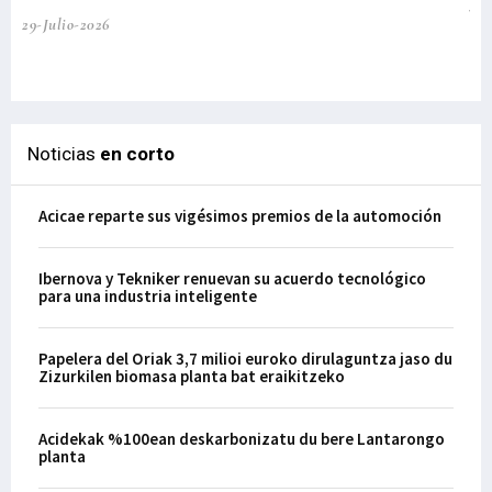
te
29-Julio-2026
el
29-
Noticias
en corto
Acicae reparte sus vigésimos premios de la automoción
Ibernova y Tekniker renuevan su acuerdo tecnológico
para una industria inteligente
Papelera del Oriak 3,7 milioi euroko dirulaguntza jaso du
Zizurkilen biomasa planta bat eraikitzeko
Acidekak %100ean deskarbonizatu du bere Lantarongo
planta