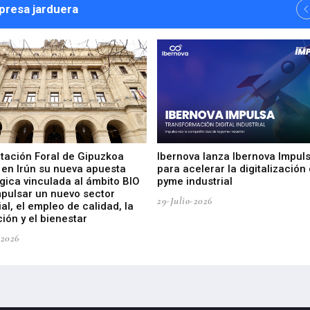
npresa jarduera
utación Foral de Gipuzkoa
Ibernova lanza Ibernova Impul
 en Irún su nueva apuesta
para acelerar la digitalización 
gica vinculada al ámbito BIO
pyme industrial
mpulsar un nuevo sector
29-Julio-2026
ial, el empleo de calidad, la
ión y el bienestar
-2026