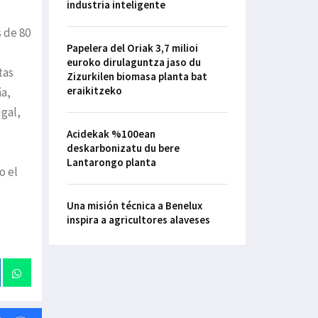
industria inteligente
s de 80
Papelera del Oriak 3,7 milioi
euroko dirulaguntza jaso du
tas
Zizurkilen biomasa planta bat
eraikitzeko
ña,
ugal,
Acidekak %100ean
deskarbonizatu du bere
Lantarongo planta
o el
Una misión técnica a Benelux
inspira a agricultores alaveses