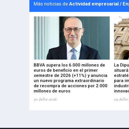
Más noticias de
Actividad empresarial / E
 los nuevos
BBVA supera los 6.000 millones de
La Dip
s de ZIV que, en
euros de beneficio en el primer
situará
de inversión
semestre de 2026 (+11%) y anuncia
estraté
, busca impulsar
un nuevo programa extraordinario
para i
 tecnología
de recompra de acciones por 2.000
industr
ricas del futuro
millones de euros
innovac
30-Julio-2026
29-Julio