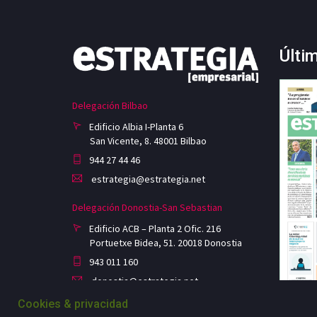
Últi
Delegación Bilbao
Edificio Albia I-Planta 6
San Vicente, 8. 48001 Bilbao
944 27 44 46
estrategia@estrategia.net
Delegación Donostia-San Sebastian
Edificio ACB – Planta 2 Ofic. 216
Portuetxe Bidea, 51. 20018 Donostia
943 011 160
donostia@estrategia.net
Cookies & privacidad