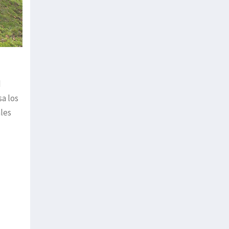
d
a los
ales