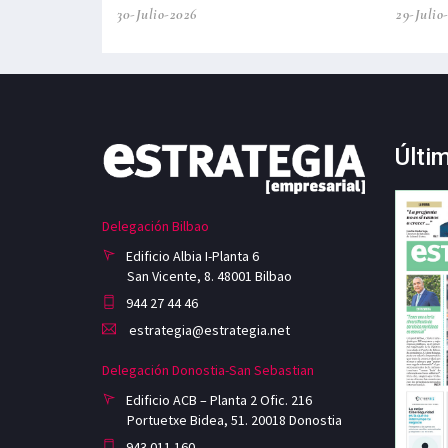
30-Julio-2026
29-Julio
Últi
Delegación Bilbao
Edificio Albia I-Planta 6
San Vicente, 8. 48001 Bilbao
944 27 44 46
estrategia@estrategia.net
Delegación Donostia-San Sebastian
Edificio ACB – Planta 2 Ofic. 216
Portuetxe Bidea, 51. 20018 Donostia
943 011 160