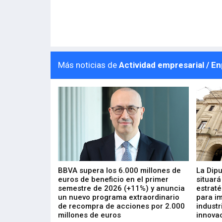
Más noticias de
Actividad empresarial / E
 los nuevos
BBVA supera los 6.000 millones de
La Dip
s de ZIV que, en
euros de beneficio en el primer
situará
de inversión
semestre de 2026 (+11%) y anuncia
estraté
, busca impulsar
un nuevo programa extraordinario
para i
 tecnología
de recompra de acciones por 2.000
industr
ricas del futuro
millones de euros
innovac