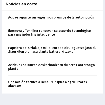
Noticias
en corto
Acicae reparte sus vigésimos premios de la automoción
Ibernova y Tekniker renuevan su acuerdo tecnológico
para una industria inteligente
Papelera del Oriak 3,7 milioi euroko dirulaguntza jaso du
Zizurkilen biomasa planta bat eraikitzeko
Acidekak %100ean deskarbonizatu du bere Lantarongo
planta
Una misión técnica a Benelux inspira a agricultores
alaveses