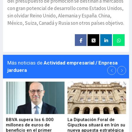
del presupuesto de promoción se destinan a mercados
con gran potencial de desarrollo como Estados Unidos,
sin olvidar Reino Unido, Alemania y España. China,
México, Suiza, Canadá y Rusia son otros países objetivo.
Más noticias de
Actividad empresarial / Enpresa
jarduera
e
BBVA supera los 6.000
La Diputación Foral de
En
millones de euros de
Gipuzkoa situará en Irún su
em
beneficio en el primer
nueva apuesta estratégica
de