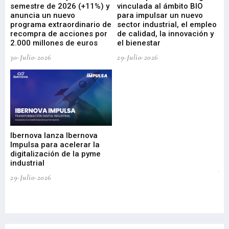
ad
semestre de 2026 (+11%) y
vinculada al ámbito BIO
En
anuncia un nuevo
para impulsar un nuevo
En
programa extraordinario de
sector industrial, el empleo
29-
recompra de acciones por
de calidad, la innovación y
2.000 millones de euros
el bienestar
30-Julio-2026
29-Julio-2026
Mi
nu
di
Ibernova lanza Ibernova
ma
Impulsa para acelerar la
in
digitalización de la pyme
mi
industrial
de
te
29-Julio-2026
el
29-