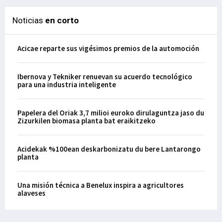
Noticias
en corto
Acicae reparte sus vigésimos premios de la automoción
Ibernova y Tekniker renuevan su acuerdo tecnológico
para una industria inteligente
Papelera del Oriak 3,7 milioi euroko dirulaguntza jaso du
Zizurkilen biomasa planta bat eraikitzeko
Acidekak %100ean deskarbonizatu du bere Lantarongo
planta
Una misión técnica a Benelux inspira a agricultores
alaveses