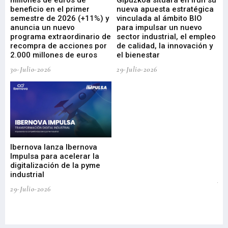
millones de euros de
Gipuzkoa situará en Irún su
em
beneficio en el primer
nueva apuesta estratégica
de
ad
semestre de 2026 (+11%) y
vinculada al ámbito BIO
En
anuncia un nuevo
para impulsar un nuevo
En
programa extraordinario de
sector industrial, el empleo
29-
recompra de acciones por
de calidad, la innovación y
2.000 millones de euros
el bienestar
30-Julio-2026
29-Julio-2026
Mi
nu
di
Ibernova lanza Ibernova
ma
Impulsa para acelerar la
in
digitalización de la pyme
mi
industrial
de
te
29-Julio-2026
el
29-