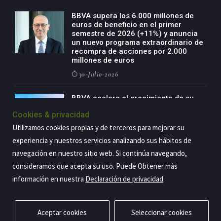
BBVA supera los 6.000 millones de
euros de beneficio en el primer
semestre de 2026 (+11%) y anuncia
un nuevo programa extraordinario de
recompra de acciones por 2.000
millones de euros
30-Julio-2026
BBVA acelera el crecimiento de su
negocio agro con un modelo global
Cookies & privacidad
de especialización presente en siete
países
Utilizamos cookies propias y de terceros para mejorar su
29-Julio-2026
experiencia y nuestros servicios analizando sus hábitos de
navegación en nuestro sitio web. Si continúa navegando,
consideramos que acepta su uso. Puede Obtener más
información en nuestra
Declaración de privacidad
.
Copyright@2026 Estrategia Empresarial
Privacidad
Aviso legal
Política de cookies
Contacto
RSS
Aceptar cookies
Seleccionar cookies