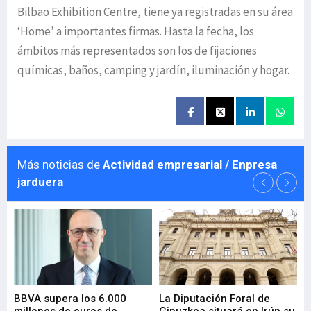
Bilbao Exhibition Centre, tiene ya registradas en su área
‘Home’ a importantes firmas. Hasta la fecha, los
ámbitos más representados son los de fijaciones
químicas, baños, camping y jardín, iluminación y hogar.
Más noticias de
Actividad empresarial / Enpresa
jarduera
e
BBVA supera los 6.000
La Diputación Foral de
En