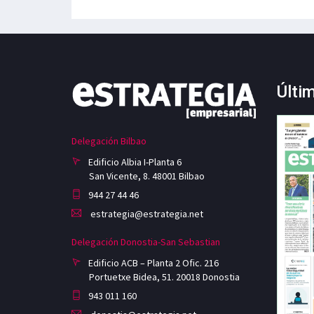
Últi
Delegación Bilbao
Edificio Albia I-Planta 6
San Vicente, 8. 48001 Bilbao
944 27 44 46
estrategia@estrategia.net
Delegación Donostia-San Sebastian
Edificio ACB – Planta 2 Ofic. 216
Portuetxe Bidea, 51. 20018 Donostia
943 011 160