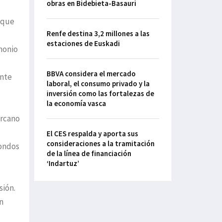
obras en Bidebieta-Basauri
 que
Renfe destina 3,2 millones a las
estaciones de Euskadi
monio
BBVA considera el mercado
ente
laboral, el consumo privado y la
inversión como las fortalezas de
la economía vasca
ercano
El CES respalda y aporta sus
consideraciones a la tramitación
fondos
de la línea de financiación
‘Indartuz’
sión.
n