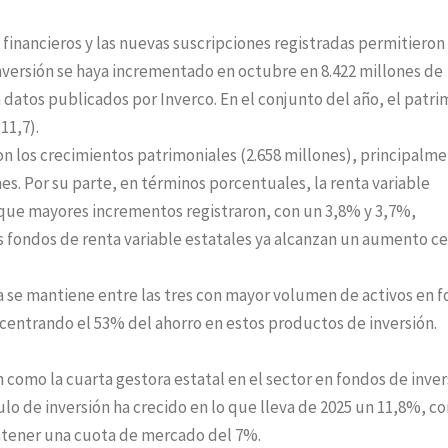
inancieros y las nuevas suscripciones registradas permitieron
nversión se haya incrementado en octubre en 8.422 millones de
atos publicados por Inverco. En el conjunto del año, el patri
11,7).
aron los crecimientos patrimoniales (2.658 millones), principalm
mes. Por su parte, en términos porcentuales, la renta variable
s que mayores incrementos registraron, con un 3,8% y 3,7%,
s fondos de renta variable estatales ya alcanzan un aumento c
 se mantiene entre las tres con mayor volumen de activos en 
ncentrando el 53% del ahorro en estos productos de inversión.
 como la cuarta gestora estatal en el sector en fondos de inver
lo de inversión ha crecido en lo que lleva de 2025 un 11,8%, co
ntener una cuota de mercado del 7%.