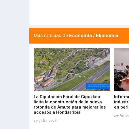
Más noticias de
Economía / Ekonomia
del Barómetro
La Diputación Foral de Gipuzkoa
Inform
a del tejido
licita la construcción de la nueva
industr
aia
rotonda de Amute para mejorar los
en peri
accesos a Hondarribia
29-Julio
29-Julio-2026