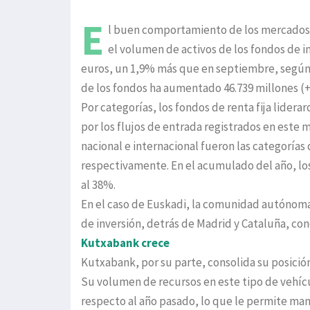
E
l buen comportamiento de los mercados f
el volumen de activos de los fondos de i
euros, un 1,9% más que en septiembre, según d
de los fondos ha aumentado 46.739 millones (+
Por categorías, los fondos de renta fija lider
por los flujos de entrada registrados en este 
nacional e internacional fueron las categoría
respectivamente. En el acumulado del año, lo
al 38%.
En el caso de Euskadi, la comunidad autónoma
de inversión, detrás de Madrid y Cataluña, co
Kutxabank crece
Kutxabank, por su parte, consolida su posición
Su volumen de recursos en este tipo de vehícu
respecto al año pasado, lo que le permite ma